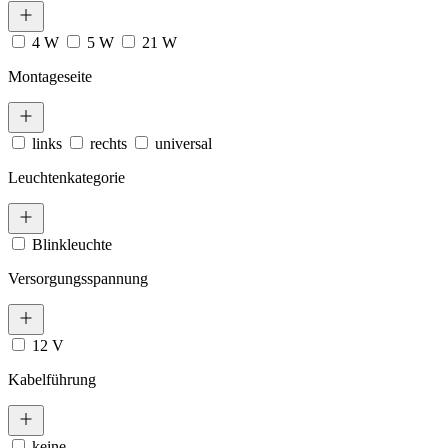
4 W
5 W
21 W
Montageseite
links
rechts
universal
Leuchtenkategorie
Blinkleuchte
Versorgungsspannung
12 V
Kabelführung
keine