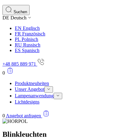
Statistik-Cookies helfen Website-Betre
Informationen sammeln und melden.
Suchen
DE
Deutsch
Marketing
EN
Englisch
Marketing-Cookies werden verwendet, u
FR
Französisch
einzelnen Benutzer relevant und anspr
PL
Polnisch
RU
Russisch
ES
Spanisch
Nicht kategorisiert.
+48 885 889 971
Andere nicht kategorisierte Cookies s
0
Produktneuheiten
Unser Angebot
Lampenanwendung
Lichtdesigns
0
Angebot anfragen
Blinkleuchten