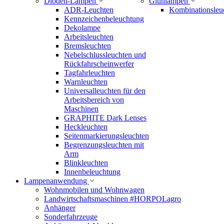
Dioden-Lampen
Glühlampen
ADR-Leuchten
Kombinationsleu
Kennzeichenbeleuchtung
Dekolampe
Arbeitsleuchten
Bremsleuchten
Nebelschlussleuchten und
Rückfahrscheinwerfer
Tagfahrleuchten
Warnleuchten
Universalleuchten für den
Arbeitsbereich von
Maschinen
GRAPHITE Dark Lenses
Heckleuchten
Seitenmarkierungsleuchten
Begrenzungsleuchten mit
Arm
Blinkleuchten
Innenbeleuchtung
Lampenanwendung
Wohnmobilen und Wohnwagen
Landwirtschaftsmaschinen #HORPOLagro
Anhänger
Sonderfahrzeuge