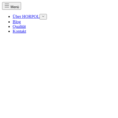
Menü
Über HORPOL
Blog
Qualität
Wir verwenden Cookies, um Inhalte un
Kontakt
Traffic zu analysieren. Außerdem gebe
Werbung und Analysen weiter. Diese Pa
haben oder die sie im Rahmen Ihrer N
Notwendig
Notwendige Cookies sind erforderlich,
eines sicheren Log-ins oder das Anpas
Präferenzen
Präferenz-Cookies ermöglichen es eine
funktioniert, wie zum Beispiel Ihre be
Statistik