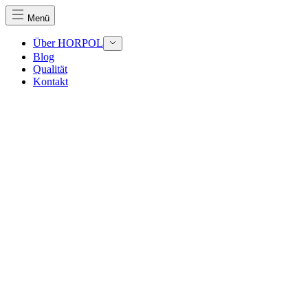
Menü
Über HORPOL
Blog
Qualität
Wir verwenden Cookies, um Inhalt
Kontakt
Traffic zu analysieren. Außerdem 
Werbung und Analysen weiter. Dies
haben oder die sie im Rahmen Ihr
Notwendig
Notwendige Cookies sind erforderl
eines sicheren Log-ins oder das 
Präferenzen
Präferenz-Cookies ermöglichen es 
funktioniert, wie zum Beispiel Ihr
Statistik