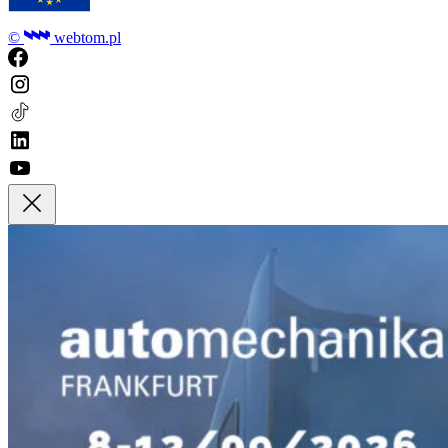
©
webtom.pl