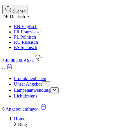
Statistik-Cookies helfen Website-
Informationen sammeln und meld
Suchen
DE
Deutsch
Marketing
EN
Englisch
Marketing-Cookies werden verwend
FR
Französisch
einzelnen Benutzer relevant und a
PL
Polnisch
RU
Russisch
ES
Spanisch
Nicht kategorisiert.
+48 885 889 971
Andere nicht kategorisierte Cooki
0
Produktneuheiten
Unser Angebot
Lampenanwendung
Lichtdesigns
0
Angebot anfragen
Home
Blog