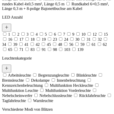
rundes Kabel 4x0,5 mm², Länge 0,5 m
Rundkabel 6×0,5 mm²,
Länge 0,3 m + 8-polige Bajonettbuchse am Kabel
LED Anzahl
1
2
3
4
5
6
7
9
10
12
15
16
17
18
19
23
24
30
31
32
34
39
41
42
45
48
56
59
61
62
65
71
83
91
98
103
139
Leuchtenkategorie
Arbeitsleuchte
Begrenzungleuchte
Blinkleuchte
Bremsleuchte
Dekolampe
Innenbeleuchtung
Kennzeichenbeleuchtung
Multifunktion Heckleuchte
Multifunktion Leuchte
Multifunktion Vorderleuchte
Nebelscheinwerfer
Nebelschlussleuchte
Rückfahrleuchte
Tagfahrleuchte
Warnleuchte
Verschiedene Modi von Blitzen