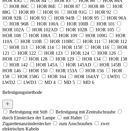
HOR 83G
HOR 84
HOR 85
HOR 86
HOR 86A
HOR 86C
HOR 86E
HOR 87
HOR 88
HOR
88G
HOR 89
HOR 91
HOR 91G
HOR 92
HOR 92B
HOR 93
HOR 94/B
HOR 95
HOR 96A
HOR 96B
HOR 100A
HOR 100B
HOR 101
HOR 102A
HOR 102AD
HOR 102B
HOR 105
HOR 108
HOR 108A
HOR 109
HOR 109G
HOR
110A
HOR 110B
HOR 110BC
HOR 111
HOR 112
HOR 113
HOR 114
HOR 115F
HOR 116
HOR
121
HOR 122
HOR 123
HOR 124
HOR 126
HOR 127
HOR 128
HOR 129
HOR 134
HOR 138
HOR 142
HOR 145A
HOR 145AD
HOR 145B
HOR 146
HOR 150
HOR 153A
HOR 156
HOR
158
HOR 158G
HOR 164
HOR 164AY
LWD1
LWD2
LWD3
MD 4
MD 5
MD 6
Befestigungsmethode
Befestigung mit Stift
Befestigung mit Zentralschraube
durch Einstecken der Lampe
mit Halter
Zigarettenanzünderstecker
zum Anschrauben
zwei
elektrischen Kabeln