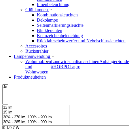
Innenbeleuchtung
Glühlampen
Kombinationsleuchten
Dekolampe
Seitenmarkierungsleuchte
Blinkleuchten
Kennzeichenbeleuchtung
Rückfahrscheinwerfer und Nebelschlussleuchten
Accessoires
Rückstrahler
Lampenanwendung
Wohnmobilen
Landwirtschaftsmaschinen
Anhänger
Sonde
und
#HORPOLagro
Wohnwagen
Produktneuheiten