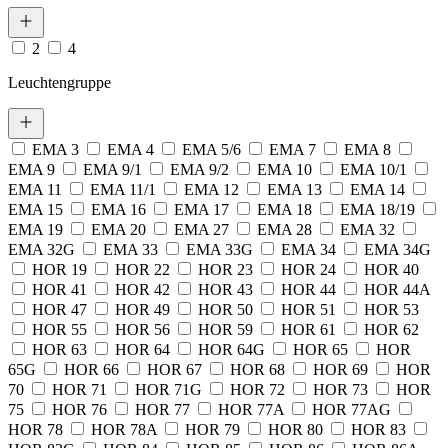
2
4
Leuchtengruppe
EMA 3
EMA 4
EMA 5/6
EMA 7
EMA 8
EMA 9
EMA 9/1
EMA 9/2
EMA 10
EMA 10/1
EMA 11
EMA 11/1
EMA 12
EMA 13
EMA 14
EMA 15
EMA 16
EMA 17
EMA 18
EMA 18/19
EMA 19
EMA 20
EMA 27
EMA 28
EMA 32
EMA 32G
EMA 33
EMA 33G
EMA 34
EMA 34G
HOR 19
HOR 22
HOR 23
HOR 24
HOR 40
HOR 41
HOR 42
HOR 43
HOR 44
HOR 44A
HOR 47
HOR 49
HOR 50
HOR 51
HOR 53
HOR 55
HOR 56
HOR 59
HOR 61
HOR 62
HOR 63
HOR 64
HOR 64G
HOR 65
HOR
65G
HOR 66
HOR 67
HOR 68
HOR 69
HOR
70
HOR 71
HOR 71G
HOR 72
HOR 73
HOR
75
HOR 76
HOR 77
HOR 77A
HOR 77AG
HOR 78
HOR 78A
HOR 79
HOR 80
HOR 83