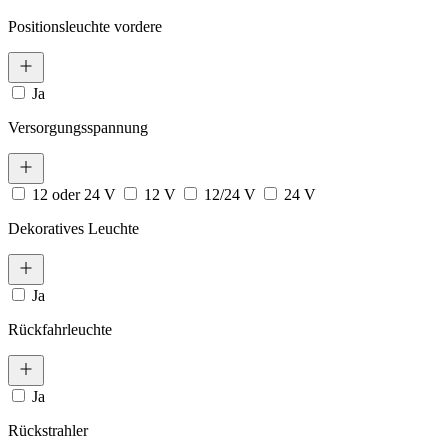
Positionsleuchte vordere
Ja
Versorgungsspannung
12 oder 24 V
12 V
12/24 V
24 V
Dekoratives Leuchte
Ja
Rückfahrleuchte
Ja
Rückstrahler