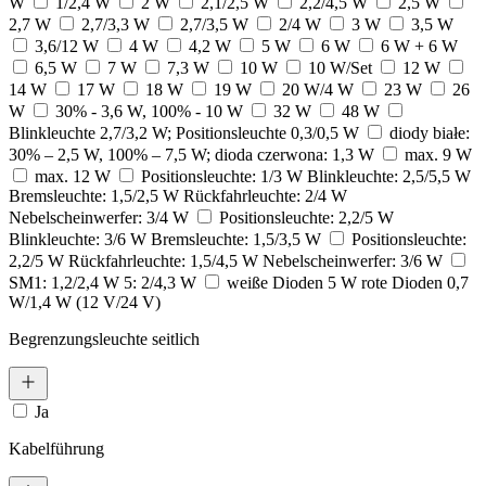
W
1/2,4 W
2 W
2,1/2,5 W
2,2/4,5 W
2,5 W
2,7 W
2,7/3,3 W
2,7/3,5 W
2/4 W
3 W
3,5 W
3,6/12 W
4 W
4,2 W
5 W
6 W
6 W + 6 W
6,5 W
7 W
7,3 W
10 W
10 W/Set
12 W
14 W
17 W
18 W
19 W
20 W/4 W
23 W
26
W
30% - 3,6 W, 100% - 10 W
32 W
48 W
Blinkleuchte 2,7/3,2 W; Positionsleuchte 0,3/0,5 W
diody białe:
30% – 2,5 W, 100% – 7,5 W; dioda czerwona: 1,3 W
max. 9 W
max. 12 W
Positionsleuchte: 1/3 W Blinkleuchte: 2,5/5,5 W
Bremsleuchte: 1,5/2,5 W Rückfahrleuchte: 2/4 W
Nebelscheinwerfer: 3/4 W
Positionsleuchte: 2,2/5 W
Blinkleuchte: 3/6 W Bremsleuchte: 1,5/3,5 W
Positionsleuchte:
2,2/5 W Rückfahrleuchte: 1,5/4,5 W Nebelscheinwerfer: 3/6 W
SM1: 1,2/2,4 W 5: 2/4,3 W
weiße Dioden 5 W rote Dioden 0,7
W/1,4 W (12 V/24 V)
Begrenzungsleuchte seitlich
Ja
Kabelführung