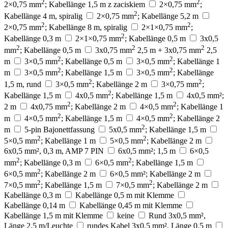
2
2
2×0,75 mm
; Kabellänge 1,5 m z zaciskiem
2×0,75 mm
;
2
Kabellänge 4 m, spiralig
2×0,75 mm
; Kabellänge 5,2 m
2
2
2×0,75 mm
; Kabellänge 8 m, spiralig
2×1×0,75 mm
;
2
Kabellänge 0,3 m
2×1×0,75 mm
; Kabellänge 0,5 m
3x0,5
2
2
2
mm
; Kabellänge 0,5 m
3x0,75 mm
2,5 m + 3x0,75 mm
2,5
2
2
m
3×0,5 mm
; Kabellänge 0,5 m
3×0,5 mm
; Kabellänge 1
2
2
m
3×0,5 mm
; Kabellänge 1,5 m
3×0,5 mm
; Kabellänge
2
2
1,5 m, rund
3×0,5 mm
; Kabellänge 2 m
3×0,75 mm
;
2
Kabellänge 1,5 m
4x0,5 mm
; Kabellänge 1,5 m
4x0,5 mm²;
2
2
2 m
4x0,75 mm
; Kabellänge 2 m
4×0,5 mm
; Kabellänge 1
2
2
m
4×0,5 mm
; Kabellänge 1,5 m
4×0,5 mm
; Kabellänge 2
2
m
5-pin Bajonettfassung
5x0,5 mm
; Kabellänge 1,5 m
2
2
5×0,5 mm
; Kabellänge 1 m
5×0,5 mm
; Kabellänge 2 m
6x0,5 mm², 0,3 m, AMP 7 PIN
6x0,5 mm²; 1,5 m
6×0,5
2
2
mm
; Kabellänge 0,3 m
6×0,5 mm
; Kabellänge 1,5 m
2
6×0,5 mm
; Kabellänge 2 m
6×0,5 mm²; Kabellänge 2 m
2
2
7×0,5 mm
; Kabellänge 1,5 m
7×0,5 mm
; Kabellänge 2 m
Kabellänge 0,3 m
Kabellänge 0,5 m mit Klemme
Kabellänge 0,14 m
Kabellänge 0,45 m mit Klemme
Kabellänge 1,5 m mit Klemme
keine
Rund 3x0,5 mm²,
Länge 2,5 m/Leuchte
rundes Kabel 3x0,5 mm², Länge 0,5 m