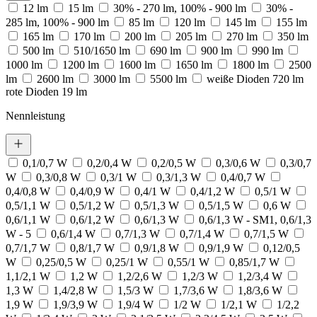
12 lm
15 lm
30% - 270 lm, 100% - 900 lm
30% -
285 lm, 100% - 900 lm
85 lm
120 lm
145 lm
155 lm
165 lm
170 lm
200 lm
205 lm
270 lm
350 lm
500 lm
510/1650 lm
690 lm
900 lm
990 lm
1000 lm
1200 lm
1600 lm
1650 lm
1800 lm
2500
lm
2600 lm
3000 lm
5500 lm
weiße Dioden 720 lm
rote Dioden 19 lm
Nennleistung
0,1/0,7 W
0,2/0,4 W
0,2/0,5 W
0,3/0,6 W
0,3/0,7
W
0,3/0,8 W
0,3/1 W
0,3/1,3 W
0,4/0,7 W
0,4/0,8 W
0,4/0,9 W
0,4/1 W
0,4/1,2 W
0,5/1 W
0,5/1,1 W
0,5/1,2 W
0,5/1,3 W
0,5/1,5 W
0,6 W
0,6/1,1 W
0,6/1,2 W
0,6/1,3 W
0,6/1,3 W - SM1, 0,6/1,3
W - 5
0,6/1,4 W
0,7/1,3 W
0,7/1,4 W
0,7/1,5 W
0,7/1,7 W
0,8/1,7 W
0,9/1,8 W
0,9/1,9 W
0,12/0,5
W
0,25/0,5 W
0,25/1 W
0,55/1 W
0,85/1,7 W
1,1/2,1 W
1,2 W
1,2/2,6 W
1,2/3 W
1,2/3,4 W
1,3 W
1,4/2,8 W
1,5/3 W
1,7/3,6 W
1,8/3,6 W
1,9 W
1,9/3,9 W
1,9/4 W
1/2 W
1/2,1 W
1/2,2