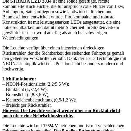
Die
STRADA LZD 3034
ist eine solide gefertigte, rechte
kombinierte Rückleuchte, die für anspruchsvolle Nutzer von Lkw,
Anhängern, Sattelaufliegern sowie landwirtschaftlichen und
Baumaschinen entwickelt wurde. Ihre kompakte und robuste
Konstruktion ist mit leistungsstarken LEDs ausgestattet, die eine
hohe Sichtbarkeit und damit mehr Sicherheit im Straßenverkehr
gewährleisten – sowohl am Tag als auch bei schwierigen
Wetterbedingungen.
Die Leuchte verfügt über einen integrierten dreieckigen
Rückstrahler, der die Sichtbarkeit des stehenden Fahrzeugs gemäß
den geltenden Vorschriften erhöht. Dank der LED-Technologie mit
NEON-Lichtoptik wirkt das Positionslicht besonders modern und
hochwertig.
Lichtfunktionen:
– NEON-Positionslicht (2,2/5,5 W);
– Blinklicht (1,7/2,4 W);
– Bremslicht (2,8/3,6 W);
– Kennzeichenbeleuchtung (0,5/1,2 W);
– dreieckiger Rückstrahler.
Hinweis: Die Leuchte verfügt weder über ein Rückfahrlicht
noch über eine Nebelschlussleuchte.
Die Leuchte wird mit
12/24 V
betrieben und ist mit verschiedenen
Fahrzeugtypen kompatibel. Der
5-polige Bajonettanschluss