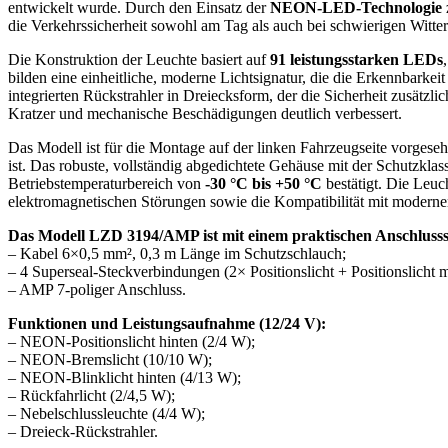
entwickelt wurde. Durch den Einsatz der
NEON-LED-Technologie
die Verkehrssicherheit sowohl am Tag als auch bei schwierigen Witt
Die Konstruktion der Leuchte basiert auf
91 leistungsstarken LEDs
bilden eine einheitliche, moderne Lichtsignatur, die die Erkennbarke
integrierten Rückstrahler in Dreiecksform, der die Sicherheit zusätzl
Kratzer und mechanische Beschädigungen deutlich verbessert.
Das Modell ist für die Montage auf der linken Fahrzeugseite vorges
ist. Das robuste, vollständig abgedichtete Gehäuse mit der Schutzkla
Betriebstemperaturbereich von
-30 °C bis +50 °C
bestätigt. Die Leu
elektromagnetischen Störungen sowie die Kompatibilität mit moderner
Das Modell LZD 3194/AMP ist mit einem praktischen Anschlusssy
– Kabel 6×0,5 mm², 0,3 m Länge im Schutzschlauch;
– 4 Superseal-Steckverbindungen (2× Positionslicht + Positionslicht m
– AMP 7-poliger Anschluss.
Funktionen und Leistungsaufnahme (12/24 V):
– NEON-Positionslicht hinten (2/4 W);
– NEON-Bremslicht (10/10 W);
– NEON-Blinklicht hinten (4/13 W);
– Rückfahrlicht (2/4,5 W);
– Nebelschlussleuchte (4/4 W);
– Dreieck-Rückstrahler.