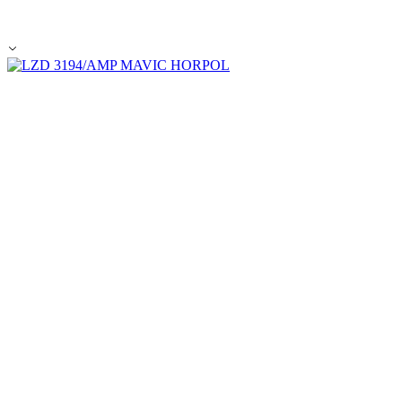
Wir verwenden Cookies, um Inh
Traffic zu analysieren. Außer
Werbung und Analysen weiter. 
haben oder die sie im Rahmen 
Notwendig
Notwendige Cookies sind erford
eines sicheren Log-ins oder d
Präferenzen
Präferenz-Cookies ermöglichen 
funktioniert, wie zum Beispiel