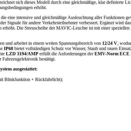
zeichnet sich dieses Modell durch eine gleichmäßige, klar definierte Lic
erungsbedingungen erhöht.
, die eine intensive und gleichmäßige Ausleuchtung aller Funktionen g
it der Signale für andere Verkehrsteilnehmer verbessert. Ergänzt wird 
ich erhöht. Die Streuscheibe der MAVIC-Leuchte ist mit einer spezielle
ehen und arbeitet in einem weiten Spannungsbereich von
12/24 V
, wodur
sse
IP68
bietet vollständigen Schutz vor Wasser, Staub und rauen Einsat
chte
LZD 3194/AMP
erfüllt die Anforderungen der
EMV-Norm ECE 
 Fahrzeugelektronik bestätigt.
stem ausgestattet:
it Blinkfunktion + Rückfahrlicht);