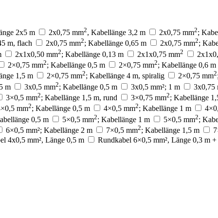
2
2
länge 2x5 m
2x0,75 mm
, Kabellänge 3,2 m
2x0,75 mm
; Kabe
2
2
45 m, flach
2x0,75 mm
; Kabellänge 0,65 m
2x0,75 mm
; Kab
2
2
m
2x1x0,50 mm
; Kabellänge 0,13 m
2x1x0,75 mm
2x1x0
2
2
2×0,75 mm
; Kabellänge 0,5 m
2×0,75 mm
; Kabellänge 0,6 m
2
2
länge 1,5 m
2×0,75 mm
; Kabellänge 4 m, spiralig
2×0,75 mm
alte und Anzeigen zu personalisieren, um Funktionen für soziale Medien anb
2
,5 m
3x0,5 mm
; Kabellänge 0,5 m
3x0,5 mm²; 1 m
3x0,75
dem geben wir Informationen über Ihre Verwendung unserer Website an unsere P
2
2
Diese Partner können diese Informationen mit weiteren Daten zusammenführen, 
3×0,5 mm
; Kabellänge 1,5 m, rund
3×0,75 mm
; Kabellänge 1
Ihrer Nutzung der Dienste gesammelt haben.
2
2
4×0,5 mm
; Kabellänge 0,5 m
4×0,5 mm
; Kabellänge 1 m
4×0
2
2
Kabellänge 0,5 m
5×0,5 mm
; Kabellänge 1 m
5×0,5 mm
; Kab
2
6×0,5 mm²; Kabellänge 2 m
7×0,5 mm
; Kabellänge 1,5 m
7
el 4x0,5 mm², Länge 0,5 m
Rundkabel 6×0,5 mm², Länge 0,3 m + 
erlich, um die grundlegenden Funktionen dieser Website zu ermöglichen, wie z
as Anpassen Ihrer Zustimmungseinstellungen. Diese Cookies speichern keine pe
es einer Website, Informationen zu speichern, die die Art und Weise ändern, w
 Ihre bevorzugte Sprache oder die Region, in der Sie sich befinden.