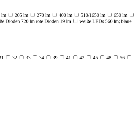
 lm
205 lm
270 lm
400 lm
510/1650 lm
650 lm
ße Dioden 720 lm rote Dioden 19 lm
weiße LEDs 560 lm; blaue
31
32
33
34
39
41
42
45
48
56