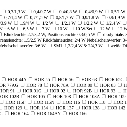
W
0,3/1,3 W
0,4/0,7 W
0,4/0,8 W
0,4/0,9 W
0,5/1 W
0,7/1,4 W
0,7/1,5 W
0,8/1,7 W
0,9/1,8 W
0,9/1,9 W
te-Betreibern zu verstehen, wie sich verschiedene Benutzer auf der Website ve
9/3,9 W
1,9/4 W
1/2 W
1/2,1 W
1/2,2 W
1/2,4 W
elden.
W + 6 W
6,5 W
7 W
10 W
10 W/Set
12 W
12 
Blinkleuchte 2,7/3,2 W; Positionsleuchte 0,3/0,5 W
diody białe:
 Bremsleuchte: 1,5/2,5 W Rückfahrleuchte: 2/4 W Nebelscheinwerfer: 
 Nebelscheinwerfer: 3/6 W
SM1: 1,2/2,4 W 5: 2/4,3 W
weiße Di
endet, um Benutzer über Websites hinweg zu verfolgen. Das Ziel ist es, Anzei
d ansprechend sind und somit wertvoller für Herausgeber und Werbetreibende Dr
okies sind solche, die analysiert werden und noch keiner Kategorie zugeordnet
4
HOR 44A
HOR 55
HOR 56
HOR 63
HOR 65G
OR 77AG
HOR 78
HOR 78A
HOR 80
HOR 83
H
HOR 91
HOR 91G
HOR 92
HOR 92B
HOR 93
H
Meine Einstellungen speichern
HOR 102B
HOR 105
HOR 108
HOR 108A
HOR 109
HOR 115F
HOR 115N
HOR 116
HOR 118
HOR 1
HOR 129
HOR 134
HOR 137
HOR 138
HOR 142
8G
HOR 164
HOR 164AY
HOR 166