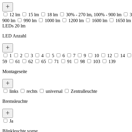
12 lm
15 lm
18 lm
30% - 270 lm, 100% - 900 lm
3
900 lm
990 lm
1000 lm
1200 lm
1600 lm
1650 lm
LEDs 20 lm
LED Anzahl
1
2
3
4
5
6
7
9
10
12
14
59
61
62
65
71
91
98
103
139
Montageseite
links
rechts
universal
Zentralleuchte
Bremsleuchte
Ja
Blinkleuchte vorne