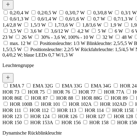
Statistik
0,2/0,4 W
0,2/0,5 W
0,3/0,7 W
0,3/0,8 W
0,3/1 
0,6/1,3 W
0,6/1,4 W
0,6/1,6 W
0,7 W
0,7/1,3 W
Statistik-Cookies helfen Websi
1,4/2,8 W
1,5/3 W
1,7/3,6 W
1,8/3,6 W
1,9 W
1,
Informationen sammeln und m
3,5 W
3,6 W
3,6/12 W
4,2 W
5 W
6 W
6 
23 W
26 W
30% - 3,6 W, 100% - 10 W
32 W
48 W
Marketing
max. 12 W
Positionsleuchte: 1/3 W Blinkleuchte: 2,5/5,5 W
1,5/3,5 W
Positionsleuchte: 2,2/5 W Rückfahrleuchte: 1,5/4,5 W
Marketing-Cookies werden verw
0,4/0,2 W; blaue LEDs 0,7 W/1,3 W
einzelnen Benutzer relevant un
Leuchtengruppe
Nicht kategorisiert.
Andere nicht kategorisierte Co
EMA 7
EMA 32G
EMA 33G
EMA 34G
HOR 2
HOR 73
HOR 75
HOR 76
HOR 77
HOR 77A
H
HOR 86E
HOR 87
HOR 88
HOR 88G
HOR 89
Alle ablehnen
HOR 100B
HOR 101
HOR 102A
HOR 102AD
HOR 111
HOR 112
HOR 113
HOR 114
HOR 115E
HOR 123
HOR 124
HOR 126
HOR 127
HOR 128
HOR 150
HOR 153A
HOR 156
HOR 158
HOR 15
Dynamische Rückblinkleuchte