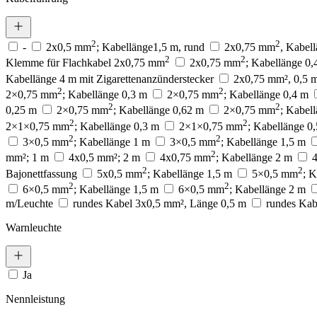
2
2
-
2x0,5 mm
; Kabellänge1,5 m, rund
2x0,75 mm
, Kabel
2
2
Klemme für Flachkabel 2x0,75 mm
2x0,75 mm
; Kabellänge 0,
Kabellänge 4 m mit Zigarettenanzünderstecker
2x0,75 mm², 0,5 
2
2
2×0,75 mm
; Kabellänge 0,3 m
2×0,75 mm
; Kabellänge 0,4 m
2
2
0,25 m
2×0,75 mm
; Kabellänge 0,62 m
2×0,75 mm
; Kabel
Wir verwenden Cookies, um Inh
2
2
2×1×0,75 mm
; Kabellänge 0,3 m
2×1×0,75 mm
; Kabellänge 0
Traffic zu analysieren. Außer
2
2
Werbung und Analysen weiter. 
3×0,5 mm
; Kabellänge 1 m
3×0,5 mm
; Kabellänge 1,5 m
haben oder die sie im Rahmen 
2
mm²; 1 m
4x0,5 mm²; 2 m
4x0,75 mm
; Kabellänge 2 m
2
2
Bajonettfassung
5x0,5 mm
; Kabellänge 1,5 m
5×0,5 mm
; 
2
2
6×0,5 mm
; Kabellänge 1,5 m
6×0,5 mm
; Kabellänge 2 m
Notwendig
m/Leuchte
rundes Kabel 3x0,5 mm², Länge 0,5 m
rundes Kab
Notwendige Cookies sind erford
Warnleuchte
eines sicheren Log-ins oder d
Präferenzen
Ja
Präferenz-Cookies ermöglichen 
Nennleistung
funktioniert, wie zum Beispiel