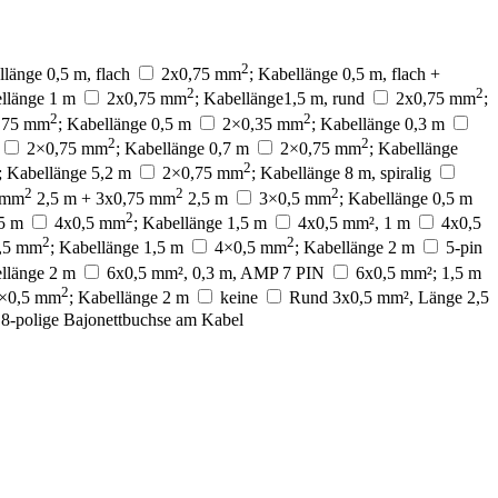
2
llänge 0,5 m, flach
2x0,75 mm
; Kabellänge 0,5 m, flach +
2
2
ellänge 1 m
2x0,75 mm
; Kabellänge1,5 m, rund
2x0,75 mm
;
2
2
,75 mm
; Kabellänge 0,5 m
2×0,35 mm
; Kabellänge 0,3 m
2
2
2×0,75 mm
; Kabellänge 0,7 m
2×0,75 mm
; Kabellänge
2
; Kabellänge 5,2 m
2×0,75 mm
; Kabellänge 8 m, spiralig
ieten zu können und um unseren
2
2
2
 mm
2,5 m + 3x0,75 mm
2,5 m
3×0,5 mm
; Kabellänge 0,5 m
artner für soziale Medien,
2
die Sie ihnen bereitgestellt
,5 m
4x0,5 mm
; Kabellänge 1,5 m
4x0,5 mm², 1 m
4x0,5
2
2
,5 mm
; Kabellänge 1,5 m
4×0,5 mm
; Kabellänge 2 m
5-pin
ellänge 2 m
6x0,5 mm², 0,3 m, AMP 7 PIN
6x0,5 mm²; 1,5 m
2
×0,5 mm
; Kabellänge 2 m
keine
Rund 3x0,5 mm², Länge 2,5
8-polige Bajonettbuchse am Kabel
um Beispiel das Bereitstellen
rsonenbezogenen Daten.
ie die Website aussieht oder