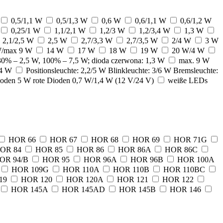
0,5/1,1 W
0,5/1,3 W
0,6 W
0,6/1,1 W
0,6/1,2 W
0,25/1 W
1,1/2,1 W
1,2/3 W
1,2/3,4 W
1,3 W
rhalten, indem sie anonyme
2,1/2,5 W
2,5 W
2,7/3,3 W
2,7/3,5 W
2/4 W
3 W
W/max 9 W
14 W
17 W
18 W
19 W
20 W/4 W
 30% – 2,5 W, 100% – 7,5 W; dioda czerwona: 1,3 W
max. 9 W
3/4 W
Positionsleuchte: 2,2/5 W Blinkleuchte: 3/6 W Bremsleuchte:
oden 5 W rote Dioden 0,7 W/1,4 W (12 V/24 V)
weiße LEDs
gen anzuzeigen, die für den
itter sind.
 wurden.
HOR 66
HOR 67
HOR 68
HOR 69
HOR 71G
OR 84
HOR 85
HOR 86
HOR 86A
HOR 86C
OR 94/B
HOR 95
HOR 96A
HOR 96B
HOR 100A
Alle akzeptieren
HOR 109G
HOR 110A
HOR 110B
HOR 110BC
19
HOR 120
HOR 120A
HOR 121
HOR 122
HOR 145A
HOR 145AD
HOR 145B
HOR 146