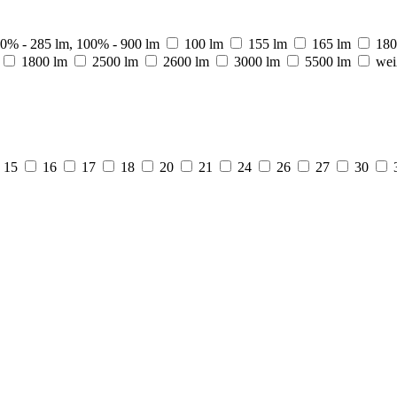
0% - 285 lm, 100% - 900 lm
100 lm
155 lm
165 lm
180
1800 lm
2500 lm
2600 lm
3000 lm
5500 lm
wei
15
16
17
18
20
21
24
26
27
30