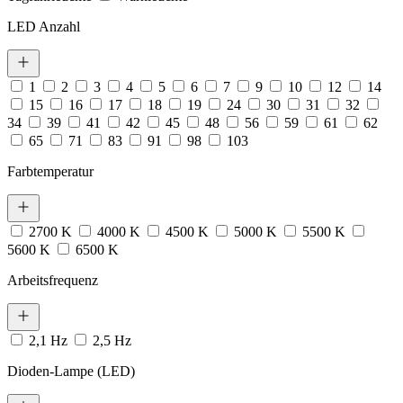
LED Anzahl
1
2
3
4
5
6
7
9
10
12
14
15
16
17
18
19
24
30
31
32
34
39
41
42
45
48
56
59
61
62
65
71
83
91
98
103
Farbtemperatur
2700 K
4000 K
4500 K
5000 K
5500 K
5600 K
6500 K
Arbeitsfrequenz
2,1 Hz
2,5 Hz
Dioden-Lampe (LED)