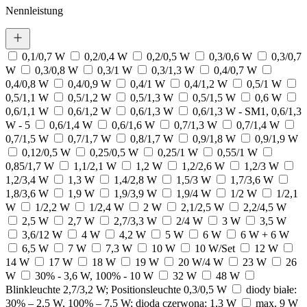
Nennleistung
0,1/0,7 W
0,2/0,4 W
0,2/0,5 W
0,3/0,6 W
0,3/0,7
W
0,3/0,8 W
0,3/1 W
0,3/1,3 W
0,4/0,7 W
0,4/0,8 W
0,4/0,9 W
0,4/1 W
0,4/1,2 W
0,5/1 W
0,5/1,1 W
0,5/1,2 W
0,5/1,3 W
0,5/1,5 W
0,6 W
0,6/1,1 W
0,6/1,2 W
0,6/1,3 W
0,6/1,3 W - SM1, 0,6/1,3
W - 5
0,6/1,4 W
0,6/1,6 W
0,7/1,3 W
0,7/1,4 W
0,7/1,5 W
0,7/1,7 W
0,8/1,7 W
0,9/1,8 W
0,9/1,9 W
0,12/0,5 W
0,25/0,5 W
0,25/1 W
0,55/1 W
0,85/1,7 W
1,1/2,1 W
1,2 W
1,2/2,6 W
1,2/3 W
1,2/3,4 W
1,3 W
1,4/2,8 W
1,5/3 W
1,7/3,6 W
1,8/3,6 W
1,9 W
1,9/3,9 W
1,9/4 W
1/2 W
1/2,1
W
1/2,2 W
1/2,4 W
2 W
2,1/2,5 W
2,2/4,5 W
2,5 W
2,7 W
2,7/3,3 W
2/4 W
3 W
3,5 W
3,6/12 W
4 W
4,2 W
5 W
6 W
6 W + 6 W
6,5 W
7 W
7,3 W
10 W
10 W/Set
12 W
14 W
17 W
18 W
19 W
20 W/4 W
23 W
26
W
30% - 3,6 W, 100% - 10 W
32 W
48 W
Blinkleuchte 2,7/3,2 W; Positionsleuchte 0,3/0,5 W
diody białe:
30% – 2,5 W, 100% – 7,5 W; dioda czerwona: 1,3 W
max. 9 W