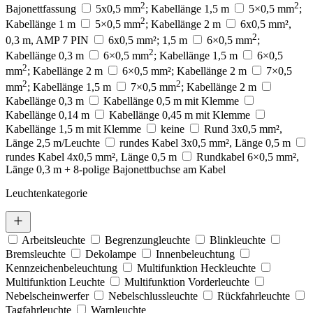
2
2
Bajonettfassung
5x0,5 mm
; Kabellänge 1,5 m
5×0,5 mm
;
2
Kabellänge 1 m
5×0,5 mm
; Kabellänge 2 m
6x0,5 mm²,
2
0,3 m, AMP 7 PIN
6x0,5 mm²; 1,5 m
6×0,5 mm
;
2
Kabellänge 0,3 m
6×0,5 mm
; Kabellänge 1,5 m
6×0,5
2
mm
; Kabellänge 2 m
6×0,5 mm²; Kabellänge 2 m
7×0,5
2
2
mm
; Kabellänge 1,5 m
7×0,5 mm
; Kabellänge 2 m
Kabellänge 0,3 m
Kabellänge 0,5 m mit Klemme
Kabellänge 0,14 m
Kabellänge 0,45 m mit Klemme
Kabellänge 1,5 m mit Klemme
keine
Rund 3x0,5 mm²,
Länge 2,5 m/Leuchte
rundes Kabel 3x0,5 mm², Länge 0,5 m
rundes Kabel 4x0,5 mm², Länge 0,5 m
Rundkabel 6×0,5 mm²,
Länge 0,3 m + 8-polige Bajonettbuchse am Kabel
Leuchtenkategorie
Arbeitsleuchte
Begrenzungleuchte
Blinkleuchte
Bremsleuchte
Dekolampe
Innenbeleuchtung
Kennzeichenbeleuchtung
Multifunktion Heckleuchte
Multifunktion Leuchte
Multifunktion Vorderleuchte
Nebelscheinwerfer
Nebelschlussleuchte
Rückfahrleuchte
Tagfahrleuchte
Warnleuchte