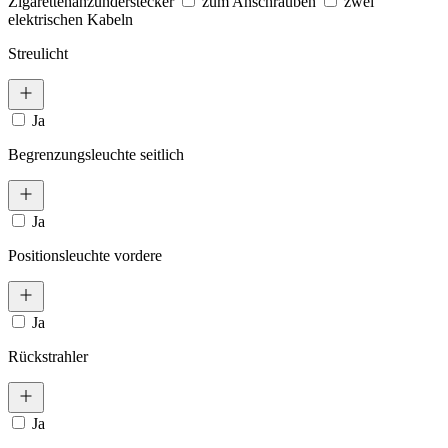
Zigarettenanzünderstecker
zum Anschrauben
zwei
elektrischen Kabeln
Streulicht
Ja
Begrenzungsleuchte seitlich
Ja
Positionsleuchte vordere
Ja
Rückstrahler
Ja