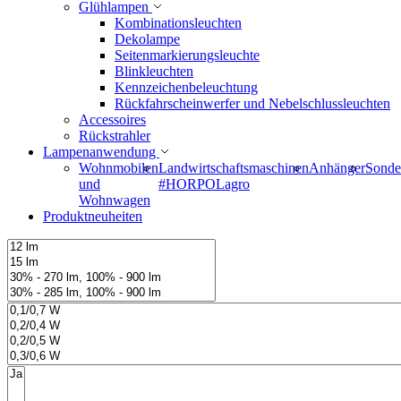
Glühlampen
Kombinationsleuchten
Dekolampe
Seitenmarkierungsleuchte
Blinkleuchten
Kennzeichenbeleuchtung
Rückfahrscheinwerfer und Nebelschlussleuchten
Accessoires
Rückstrahler
Lampenanwendung
Wohnmobilen
Landwirtschaftsmaschinen
Anhänger
Sonde
und
#HORPOLagro
Wohnwagen
Produktneuheiten