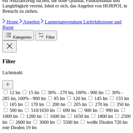
ein Nutzfahrzeug suchen, die hohe Qualität, Funktionalität und
Langlebigkeit vereint, lohnt es sich, das Angebot von HORPOL in
Betracht zu ziehen.
Home
Angebot
Lampenanwendung
Lieferfahrzeuge und
Busse
Kategorien
Filter
Filter
Lichtstrahl
12 lm
15 lm
30% - 270 lm, 100% - 900 lm
30% -
285 lm, 100% - 900 lm
85 lm
120 lm
145 lm
155 lm
165 lm
170 lm
200 lm
205 lm
270 lm
350 lm
500 lm
510/1650 lm
690 lm
900 lm
990 lm
1000 lm
1200 lm
1600 lm
1650 lm
1800 lm
2500
lm
2600 lm
3000 lm
5500 lm
weiße Dioden 720 lm
rote Dioden 19 lm