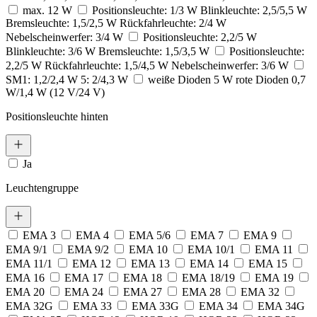
max. 12 W
Positionsleuchte: 1/3 W Blinkleuchte: 2,5/5,5 W
Bremsleuchte: 1,5/2,5 W Rückfahrleuchte: 2/4 W
Nebelscheinwerfer: 3/4 W
Positionsleuchte: 2,2/5 W
Blinkleuchte: 3/6 W Bremsleuchte: 1,5/3,5 W
Positionsleuchte:
2,2/5 W Rückfahrleuchte: 1,5/4,5 W Nebelscheinwerfer: 3/6 W
SM1: 1,2/2,4 W 5: 2/4,3 W
weiße Dioden 5 W rote Dioden 0,7
W/1,4 W (12 V/24 V)
Positionsleuchte hinten
Ja
Leuchtengruppe
EMA 3
EMA 4
EMA 5/6
EMA 7
EMA 9
EMA 9/1
EMA 9/2
EMA 10
EMA 10/1
EMA 11
EMA 11/1
EMA 12
EMA 13
EMA 14
EMA 15
EMA 16
EMA 17
EMA 18
EMA 18/19
EMA 19
EMA 20
EMA 24
EMA 27
EMA 28
EMA 32
EMA 32G
EMA 33
EMA 33G
EMA 34
EMA 34G