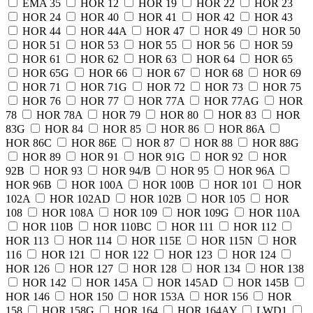
EMA 35
HOR 12
HOR 19
HOR 22
HOR 23
HOR 24
HOR 40
HOR 41
HOR 42
HOR 43
HOR 44
HOR 44A
HOR 47
HOR 49
HOR 50
HOR 51
HOR 53
HOR 55
HOR 56
HOR 59
HOR 61
HOR 62
HOR 63
HOR 64
HOR 65
HOR 65G
HOR 66
HOR 67
HOR 68
HOR 69
HOR 71
HOR 71G
HOR 72
HOR 73
HOR 75
HOR 76
HOR 77
HOR 77A
HOR 77AG
HOR
78
HOR 78A
HOR 79
HOR 80
HOR 83
HOR
83G
HOR 84
HOR 85
HOR 86
HOR 86A
HOR 86C
HOR 86E
HOR 87
HOR 88
HOR 88G
HOR 89
HOR 91
HOR 91G
HOR 92
HOR
92B
HOR 93
HOR 94/B
HOR 95
HOR 96A
HOR 96B
HOR 100A
HOR 100B
HOR 101
HOR
102A
HOR 102AD
HOR 102B
HOR 105
HOR
108
HOR 108A
HOR 109
HOR 109G
HOR 110A
HOR 110B
HOR 110BC
HOR 111
HOR 112
HOR 113
HOR 114
HOR 115E
HOR 115N
HOR
116
HOR 121
HOR 122
HOR 123
HOR 124
HOR 126
HOR 127
HOR 128
HOR 134
HOR 138
HOR 142
HOR 145A
HOR 145AD
HOR 145B
HOR 146
HOR 150
HOR 153A
HOR 156
HOR
158
HOR 158G
HOR 164
HOR 164AY
LWD1