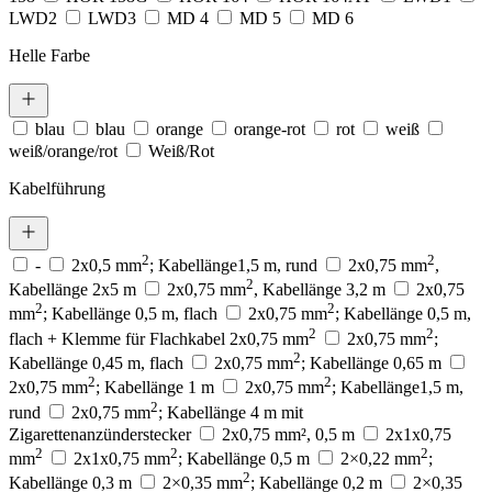
LWD2
LWD3
MD 4
MD 5
MD 6
Helle Farbe
blau
blau
orange
orange-rot
rot
weiß
weiß/orange/rot
Weiß/Rot
Kabelführung
2
2
-
2x0,5 mm
; Kabellänge1,5 m, rund
2x0,75 mm
,
2
Kabellänge 2x5 m
2x0,75 mm
, Kabellänge 3,2 m
2x0,75
2
2
mm
; Kabellänge 0,5 m, flach
2x0,75 mm
; Kabellänge 0,5 m,
2
2
flach + Klemme für Flachkabel 2x0,75 mm
2x0,75 mm
;
2
Kabellänge 0,45 m, flach
2x0,75 mm
; Kabellänge 0,65 m
2
2
2x0,75 mm
; Kabellänge 1 m
2x0,75 mm
; Kabellänge1,5 m,
2
rund
2x0,75 mm
; Kabellänge 4 m mit
Zigarettenanzünderstecker
2x0,75 mm², 0,5 m
2x1x0,75
2
2
2
mm
2x1x0,75 mm
; Kabellänge 0,5 m
2×0,22 mm
;
2
Kabellänge 0,3 m
2×0,35 mm
; Kabellänge 0,2 m
2×0,35