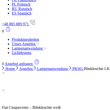
PL
Polnisch
RU
Russisch
ES
Spanisch
+48 885 889 971
0
Produktneuheiten
Unser Angebot
Lampenanwendung
Lichtdesigns
0
Angebot anfragen
Home
Angebot
Lampenanwendung
PKWs
Blinkleuchte LK
Fiat Cinquecento – Blinkleuchte weiß