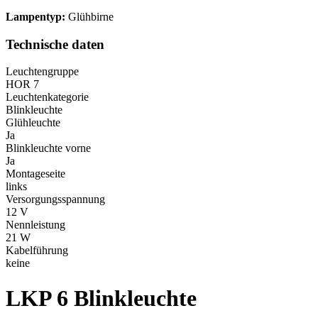
Lampentyp:
Glühbirne
Technische daten
Leuchtengruppe
HOR 7
Leuchtenkategorie
Blinkleuchte
Glühleuchte
Ja
Blinkleuchte vorne
Ja
Montageseite
links
Versorgungsspannung
12 V
Nennleistung
21 W
Kabelführung
keine
LKP 6
Blinkleuchte