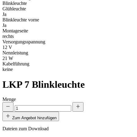
Blinkleuchte
Glühleuchte
Ja
Blinkleuchte vorne
Ja
Montageseite
rechts
Versorgungsspannung
12 V
Nennleistung
21 W
Kabelführung
keine
LKP 7
Blinkleuchte
Menge
Zum Angebot hinzufügen
Dateien zum Download