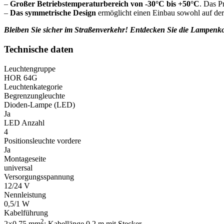
–
Großer Betriebstemperaturbereich von -30°C bis +50°C
. Das P
–
Das symmetrische Design
ermöglicht einen Einbau sowohl auf der 
Bleiben Sie sicher im Straßenverkehr! Entdecken Sie die Lampenko
Technische daten
Leuchtengruppe
HOR 64G
Leuchtenkategorie
Begrenzungleuchte
Dioden-Lampe (LED)
Ja
LED Anzahl
4
Positionsleuchte vordere
Ja
Montageseite
universal
Versorgungsspannung
12/24 V
Nennleistung
0,5/1 W
Kabelführung
2
2×0,75 mm
; Kabellänge 0,2 m mit Stecker