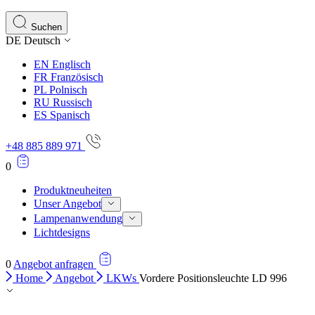
Suchen
DE
Deutsch
EN
Englisch
FR
Französisch
PL
Polnisch
RU
Russisch
ES
Spanisch
+48 885 889 971
0
Produktneuheiten
Unser Angebot
Lampenanwendung
Lichtdesigns
0
Angebot anfragen
Home
Angebot
LKWs
Vordere Positionsleuchte LD 996