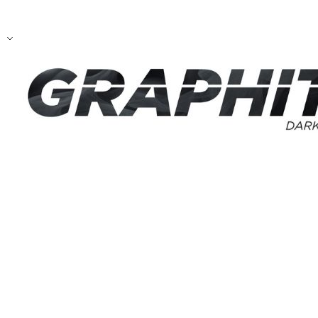
Wir verwenden Cookies, um Inh
Traffic zu analysieren. Außer
Werbung und Analysen weiter. 
haben oder die sie im Rahmen 
Notwendig
Notwendige Cookies sind erford
eines sicheren Log-ins oder d
Präferenzen
Präferenz-Cookies ermöglichen 
funktioniert, wie zum Beispiel