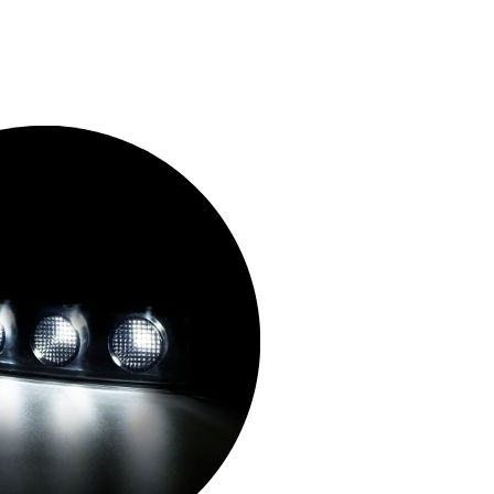
ieten zu können und um unseren
artner für soziale Medien,
die Sie ihnen bereitgestellt
um Beispiel das Bereitstellen
rsonenbezogenen Daten.
ie die Website aussieht oder