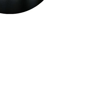
rhalten, indem sie anonyme
gen anzuzeigen, die für den
itter sind.
 wurden.
Alle akzeptieren