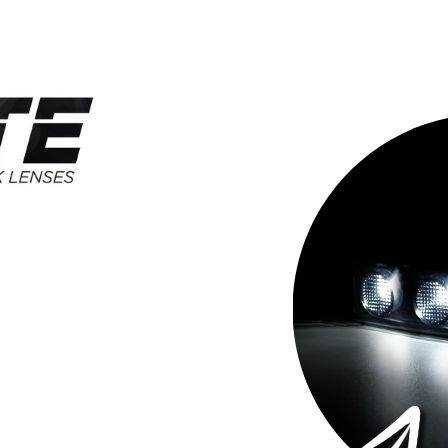
alte und Anzeigen zu personalisieren, um Funktionen für soziale Medien anb
dem geben wir Informationen über Ihre Verwendung unserer Website an unsere P
Diese Partner können diese Informationen mit weiteren Daten zusammenführen, 
Ihrer Nutzung der Dienste gesammelt haben.
erlich, um die grundlegenden Funktionen dieser Website zu ermöglichen, wie z
as Anpassen Ihrer Zustimmungseinstellungen. Diese Cookies speichern keine pe
es einer Website, Informationen zu speichern, die die Art und Weise ändern, w
 Ihre bevorzugte Sprache oder die Region, in der Sie sich befinden.