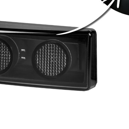
te-Betreibern zu verstehen, wie sich verschiedene Benutzer auf der Website ve
elden.
endet, um Benutzer über Websites hinweg zu verfolgen. Das Ziel ist es, Anzei
d ansprechend sind und somit wertvoller für Herausgeber und Werbetreibende Dr
okies sind solche, die analysiert werden und noch keiner Kategorie zugeordnet
Meine Einstellungen speichern