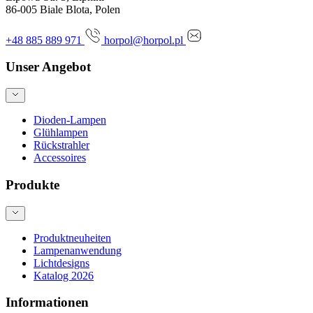
86-005 Biale Blota, Polen
+48 885 889 971
horpol@horpol.pl
Unser Angebot
Dioden-Lampen
Glühlampen
Rückstrahler
Accessoires
Produkte
Produktneuheiten
Lampenanwendung
Lichtdesigns
Katalog 2026
Informationen