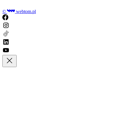
©
webtom.pl