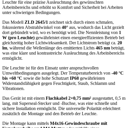
Leuchte für eine präzise Ausleuchtung des gewünschten
Arbeitsbereichs und erhöht so Komfort und Sicherheit bei Arbeiten
unter schwierigen Bedingungen.
Das Modell
ZLD 2645/1
zeichnet sich durch einen schmalen,
fokussierten Abstrahlwinkel von
40°
aus, wodurch das Licht gezielt
dort gebündelt wird, wo es benötigt wird. Die Nennleistung von
1
W (pro Leuchte)
gewährleistet einen energieeffizienten Betrieb bei
gleichzeitig hoher Lichtwirksamkeit. Der Lichtstrom beträgt ca.
20
lm
, während die Wellenlänge des emittierten Lichts
465 nm
beträgt,
was eine klare und kontrastreiche Ausleuchtung des Arbeitsbereichs
ermöglicht.
Die Leuchte ist für den Einsatz unter anspruchsvollen
Umweltbedingungen ausgelegt. Der Temperaturbereich von
-40 °C
bis +60 °C
sowie die hohe Schutzart
IP68
gewährleisten
Widerstandsfähigkeit gegen Feuchtigkeit, Staub, Schlamm und
Vibrationen.
Das Gerät ist mit einem
Flachkabel 2×0,75 mm²
ausgestattet, 0,5 m
lang, mit Superseal-Stecker und -Buchse, was eine schnelle und
sichere Installation ermöglicht. Die universelle Polarität erleichtert
zusätzlich die Montage und den Betrieb der Leuchte.
Die Montage kann mittels
M4x16-Gewindeschraube mit