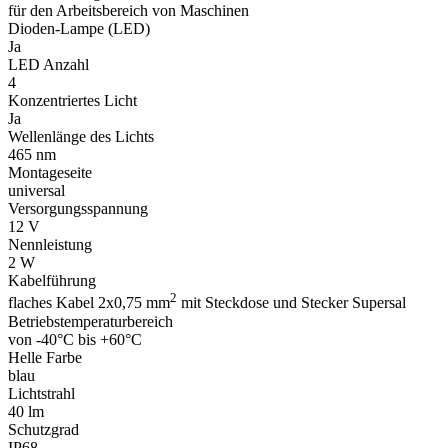
für den Arbeitsbereich von Maschinen
Dioden-Lampe (LED)
Ja
LED Anzahl
4
Konzentriertes Licht
Ja
Wellenlänge des Lichts
465 nm
Montageseite
universal
Versorgungsspannung
12 V
Nennleistung
2 W
Kabelführung
2
flaches Kabel 2x0,75 mm
mit Steckdose und Stecker Supersal
Betriebstemperaturbereich
von -40°C bis +60°C
Helle Farbe
blau
Lichtstrahl
40 lm
Schutzgrad
IP68