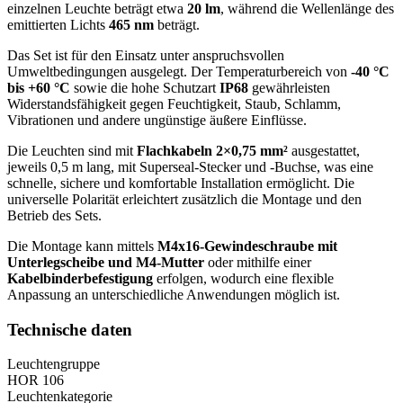
einzelnen Leuchte beträgt etwa
20 lm
, während die Wellenlänge des
emittierten Lichts
465 nm
beträgt.
Das Set ist für den Einsatz unter anspruchsvollen
Umweltbedingungen ausgelegt. Der Temperaturbereich von
-40 °C
bis +60 °C
sowie die hohe Schutzart
IP68
gewährleisten
Widerstandsfähigkeit gegen Feuchtigkeit, Staub, Schlamm,
Vibrationen und andere ungünstige äußere Einflüsse.
Die Leuchten sind mit
Flachkabeln 2×0,75 mm²
ausgestattet,
jeweils 0,5 m lang, mit Superseal-Stecker und -Buchse, was eine
schnelle, sichere und komfortable Installation ermöglicht. Die
universelle Polarität erleichtert zusätzlich die Montage und den
Betrieb des Sets.
Die Montage kann mittels
M4x16-Gewindeschraube mit
Unterlegscheibe und M4-Mutter
oder mithilfe einer
Kabelbinderbefestigung
erfolgen, wodurch eine flexible
Anpassung an unterschiedliche Anwendungen möglich ist.
Technische daten
Leuchtengruppe
HOR 106
Leuchtenkategorie