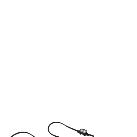
Wir verwenden Cookies, um Inh
Traffic zu analysieren. Außer
Werbung und Analysen weiter. 
haben oder die sie im Rahmen 
Notwendig
Notwendige Cookies sind erford
eines sicheren Log-ins oder d
Präferenzen
Präferenz-Cookies ermöglichen 
funktioniert, wie zum Beispiel