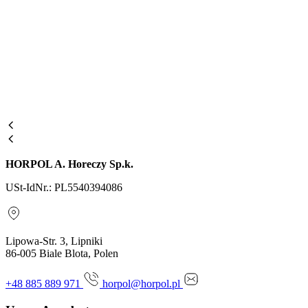
HORPOL A. Horeczy Sp.k.
USt-IdNr.: PL5540394086
Lipowa-Str. 3, Lipniki
86-005 Biale Blota, Polen
+48 885 889 971
horpol@horpol.pl