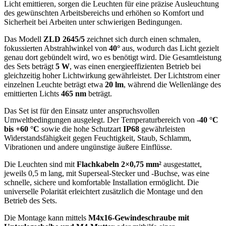
Licht emittieren, sorgen die Leuchten für eine präzise Ausleuchtung
des gewünschten Arbeitsbereichs und erhöhen so Komfort und
Sicherheit bei Arbeiten unter schwierigen Bedingungen.
Das Modell
ZLD 2645/5
zeichnet sich durch einen schmalen,
fokussierten Abstrahlwinkel von
40°
aus, wodurch das Licht gezielt
genau dort gebündelt wird, wo es benötigt wird. Die Gesamtleistung
des Sets beträgt
5 W
, was einen energieeffizienten Betrieb bei
gleichzeitig hoher Lichtwirkung gewährleistet. Der Lichtstrom einer
einzelnen Leuchte beträgt etwa
20 lm
, während die Wellenlänge des
emittierten Lichts
465 nm
beträgt.
Das Set ist für den Einsatz unter anspruchsvollen
Umweltbedingungen ausgelegt. Der Temperaturbereich von
-40 °C
bis +60 °C
sowie die hohe Schutzart
IP68
gewährleisten
Widerstandsfähigkeit gegen Feuchtigkeit, Staub, Schlamm,
Vibrationen und andere ungünstige äußere Einflüsse.
Die Leuchten sind mit
Flachkabeln 2×0,75 mm²
ausgestattet,
jeweils 0,5 m lang, mit Superseal-Stecker und -Buchse, was eine
schnelle, sichere und komfortable Installation ermöglicht. Die
universelle Polarität erleichtert zusätzlich die Montage und den
Betrieb des Sets.
Die Montage kann mittels
M4x16-Gewindeschraube mit