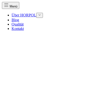
Menü
Über HORPOL
Blog
Qualität
Wir verwenden Cookies, um Inhalte und Anzeigen zu perso
Kontakt
Traffic zu analysieren. Außerdem geben wir Informationen
Werbung und Analysen weiter. Diese Partner können diese 
haben oder die sie im Rahmen Ihrer Nutzung der Dienste 
Notwendig
Notwendige Cookies sind erforderlich, um die grundlegend
eines sicheren Log-ins oder das Anpassen Ihrer Zustimmun
Präferenzen
Präferenz-Cookies ermöglichen es einer Website, Informati
funktioniert, wie zum Beispiel Ihre bevorzugte Sprache ode
Statistik