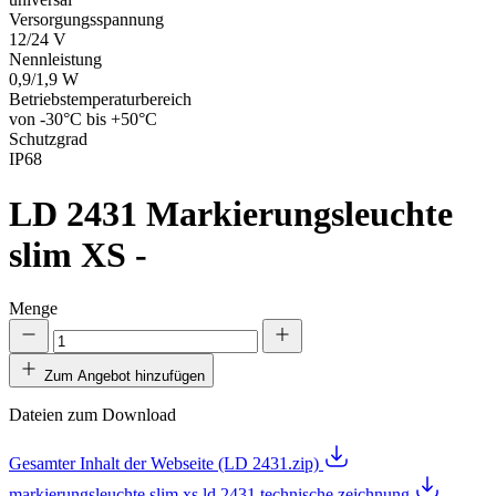
Versorgungsspannung
12/24 V
Nennleistung
0,9/1,9 W
Betriebstemperaturbereich
von -30°C bis +50°C
Schutzgrad
IP68
LD 2431
Markierungsleuchte
slim XS -
Menge
Zum Angebot hinzufügen
Dateien zum Download
Gesamter Inhalt der Webseite (LD 2431.zip)
markierungsleuchte slim xs ld 2431 technische zeichnung