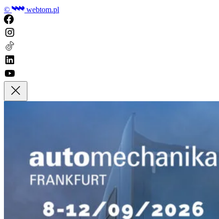
©
webtom.pl