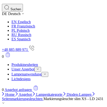
Statistik-Cookies helfen Website-Betreibern zu verstehen,
Informationen sammeln und melden.
Suchen
DE
Deutsch
Marketing
EN
Englisch
Marketing-Cookies werden verwendet, um Benutzer über Web
FR
Französisch
einzelnen Benutzer relevant und ansprechend sind und somi
PL
Polnisch
RU
Russisch
ES
Spanisch
Nicht kategorisiert.
+48 885 889 971
Andere nicht kategorisierte Cookies sind solche, die anal
0
Produktneuheiten
Unser Angebot
Lampenanwendung
Lichtdesigns
0
Angebot anfragen
Home
Angebot
Lampenkategorie
Dioden-Lampen
Seitenmarkierungsleuchten
Markierungsleuchte slim XS - LD 2431