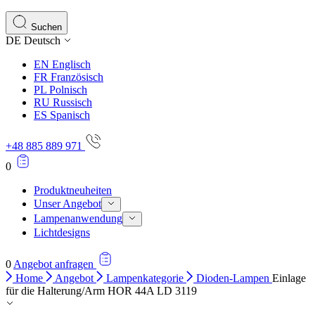
Statistik-Cookies helfen Website-Betreibern zu verstehen,
Informationen sammeln und melden.
Suchen
DE
Deutsch
Marketing
EN
Englisch
Marketing-Cookies werden verwendet, um Benutzer über Web
FR
Französisch
einzelnen Benutzer relevant und ansprechend sind und somi
PL
Polnisch
RU
Russisch
ES
Spanisch
Nicht kategorisiert.
+48 885 889 971
Andere nicht kategorisierte Cookies sind solche, die anal
0
Produktneuheiten
Unser Angebot
Lampenanwendung
Lichtdesigns
0
Angebot anfragen
Home
Angebot
Lampenkategorie
Dioden-Lampen
Einlage
für die Halterung/Arm HOR 44A LD 3119