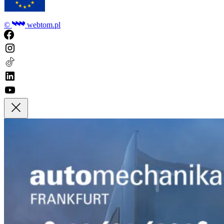
©
webtom.pl