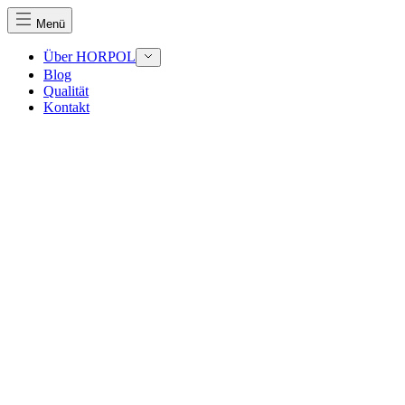
Menü
Über HORPOL
Blog
Qualität
Wir verwenden Cookies, um Inhalte und Anzeigen zu perso
Kontakt
Traffic zu analysieren. Außerdem geben wir Informationen
Werbung und Analysen weiter. Diese Partner können diese 
haben oder die sie im Rahmen Ihrer Nutzung der Dienste 
Notwendig
Notwendige Cookies sind erforderlich, um die grundlegend
eines sicheren Log-ins oder das Anpassen Ihrer Zustimmun
Präferenzen
Präferenz-Cookies ermöglichen es einer Website, Informati
funktioniert, wie zum Beispiel Ihre bevorzugte Sprache ode
Statistik