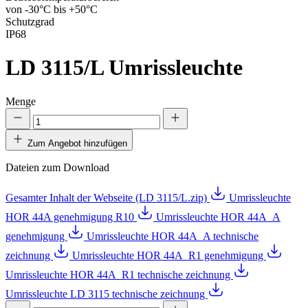
von -30°C bis +50°C
Schutzgrad
IP68
LD 3115/L
Umrissleuchte
Menge
Zum Angebot hinzufügen
Dateien zum Download
Gesamter Inhalt der Webseite (LD 3115/L.zip)
Umrissleuchte
HOR 44A genehmigung R10
Umrissleuchte HOR 44A_A
genehmigung
Umrissleuchte HOR 44A_A technische
zeichnung
Umrissleuchte HOR 44A_R1 genehmigung
Umrissleuchte HOR 44A_R1 technische zeichnung
Umrissleuchte LD 3115 technische zeichnung