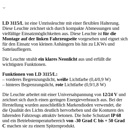
Alle ablehnen
Meine Einstellungen speichern
LD 3115/L
ist eine Umrissleuchte mit einer flexiblen Halterung.
Diese Leuchte zeichnet sich durch kompakte Abmessungen und
Alle akzeptieren
vielfältige Einsatzmöglichkeiten aus. Diese Leuchte ist
für die
Montage auf der linken Fahrzeugseite
vorgesehen und eignet sich
für den Einsatz von kleinen Anhängern bis hin zu LKWs und
Sattelaufliegern.
Die Leuchte strahlt
ein klares Neonlicht
aus und erfüllt die
wichtigsten Funktionen.
Funktionen von LD 3115/L:
– vorderes Begrenzungslicht,
weiße
Lichtfarbe (0,4/0,9 W)
– hinteres Begrenzungslicht,
rote
Lichtfarbe (0,9/1,8 W)
Die Leuchte arbeitet mit einer Universalspannung von
12/24 V
und
zeichnet sich durch einen geringen Energieverbrauch aus. Bei der
Herstellung wurden ausschließlich Markendioden verwendet, die
die Qualität des Lichts deutlich hervorheben und die Konturen des
fahrenden Fahrzeugs attraktiv betonen. Die hohe Schutzart
IP 68
und ein Betriebstemperaturbereich
von -30 Grad C bis + 50 Grad
C
machen sie zu einem Spitzenprodukt.