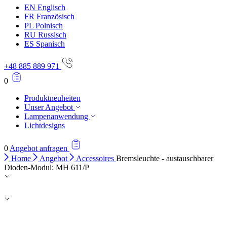
EN
Englisch
Alle ablehnen
FR
Französisch
PL
Polnisch
Meine Einstellungen speichern
RU
Russisch
ES
Spanisch
Alle akzeptieren
+48 885 889 971
0
Produktneuheiten
Unser Angebot
Lampenanwendung
Lichtdesigns
0
Angebot anfragen
Home
Angebot
Accessoires
Bremsleuchte - austauschbarer
Dioden-Modul: MH 611/P