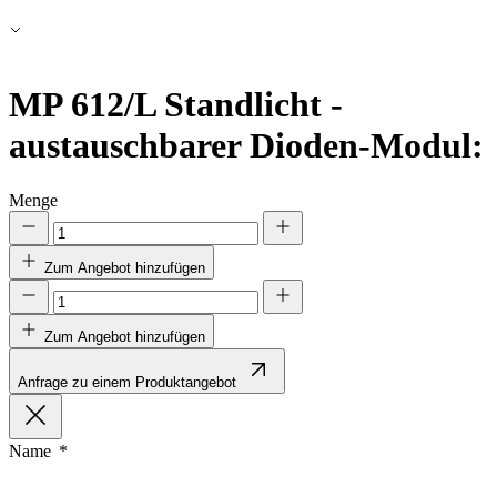
Alle ablehnen
Meine Einstellungen speichern
MP 612/L
Standlicht -
Alle akzeptieren
austauschbarer Dioden-Modul:
Menge
Zum Angebot hinzufügen
Zum Angebot hinzufügen
Anfrage zu einem Produktangebot
Name