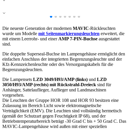
Alle ablehnen
Meine Einstellungen speichern
Die neueste Generation der modernen
Alle akzeptieren
MAVIC
-Rückleuchten
wurde um Modelle
mit Seitenmarkierungsleuchten
erweitert, die
mit einem Leerrohr- und einer
AMP 7-PIN-Buchse
ausgestattet
sind.
Die doppelte Superseal-Buchse im Lampengehäuse ermöglicht den
einfachen Anschluss der integrierten Begrenzungsleuchte und der
Kfz-Kennzeichenleuchte oder des Versorgungskabels für die
Begrenzungsleuchten.
Die Lampensets
LZD 3049/H93/AMP (links)
und
LZD
3050/H93/AMP (rechts) mit Rückstrahl-Dreieck
sind für
Anhänger, Sattelauflieger, Auflieger und Landmaschinen
vorgesehen.
Die Leuchten der Gruppe HOR 108 und HOR 93 besitzen eine
Zulassung im Bereich Licht sowie elektromagnetische
Verträglichkeit (EMV). Die Leuchten sind vollständig hermetisch
(gemäß der Schutzart gegen Feuchtigkeit IP 68), und der
Betriebstemperaturbereich beträgt -30 Grad C bis + 50 Grad C. Das
MAVIC-Lampengehäuse wird außen mit einer speziellen