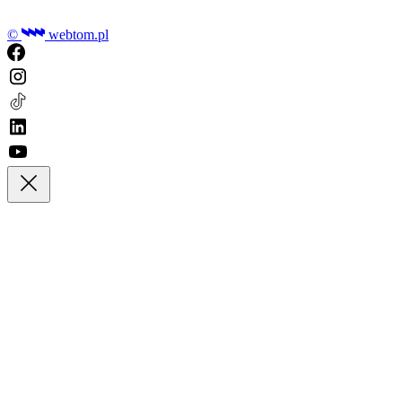
©
webtom.pl