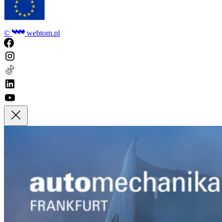
©
webtom.pl