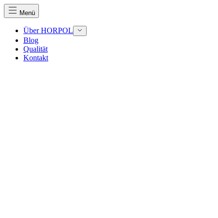
Menü
Über HORPOL
Blog
Qualität
Wir verwenden Cookies, um Inhalte und Anzeigen zu perso
Kontakt
Traffic zu analysieren. Außerdem geben wir Informationen
Werbung und Analysen weiter. Diese Partner können diese 
haben oder die sie im Rahmen Ihrer Nutzung der Dienste 
Notwendig
Notwendige Cookies sind erforderlich, um die grundlegend
eines sicheren Log-ins oder das Anpassen Ihrer Zustimmun
Präferenzen
Präferenz-Cookies ermöglichen es einer Website, Informati
funktioniert, wie zum Beispiel Ihre bevorzugte Sprache ode
Statistik