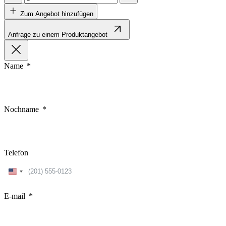
Zum Angebot hinzufügen
Anfrage zu einem Produktangebot
Name
Nochname
Telefon
United
States
+1
E-mail