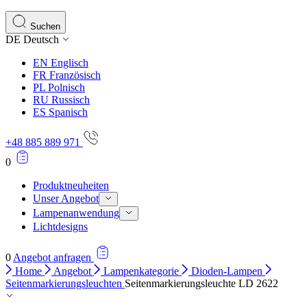
Statistik-Cookies helfen Website-Betreibern zu verstehen,
Informationen sammeln und melden.
Suchen
DE
Deutsch
Marketing
EN
Englisch
Marketing-Cookies werden verwendet, um Benutzer über Web
FR
Französisch
einzelnen Benutzer relevant und ansprechend sind und somi
PL
Polnisch
RU
Russisch
ES
Spanisch
Nicht kategorisiert.
+48 885 889 971
Andere nicht kategorisierte Cookies sind solche, die anal
0
Produktneuheiten
Unser Angebot
Lampenanwendung
Lichtdesigns
0
Angebot anfragen
Home
Angebot
Lampenkategorie
Dioden-Lampen
Seitenmarkierungsleuchten
Seitenmarkierungsleuchte LD 2622