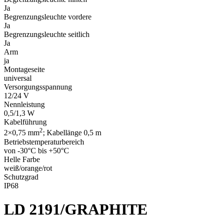
Ja
Begrenzungsleuchte vordere
Ja
Begrenzungsleuchte seitlich
Ja
Arm
ja
Montageseite
universal
Versorgungsspannung
12/24 V
Nennleistung
0,5/1,3 W
Kabelführung
2
2×0,75 mm
; Kabellänge 0,5 m
Betriebstemperaturbereich
von -30°C bis +50°C
Helle Farbe
weiß/orange/rot
Schutzgrad
IP68
LD 2191/GRAPHITE