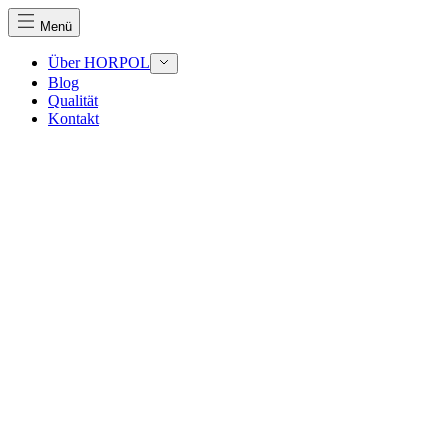
Menü
Über HORPOL
Blog
Qualität
Wir verwenden Cookies, um Inhalte und Anzeigen zu perso
Kontakt
Traffic zu analysieren. Außerdem geben wir Informationen
Werbung und Analysen weiter. Diese Partner können diese 
haben oder die sie im Rahmen Ihrer Nutzung der Dienste 
Notwendig
Notwendige Cookies sind erforderlich, um die grundlegend
eines sicheren Log-ins oder das Anpassen Ihrer Zustimmun
Präferenzen
Präferenz-Cookies ermöglichen es einer Website, Informati
funktioniert, wie zum Beispiel Ihre bevorzugte Sprache ode
Statistik