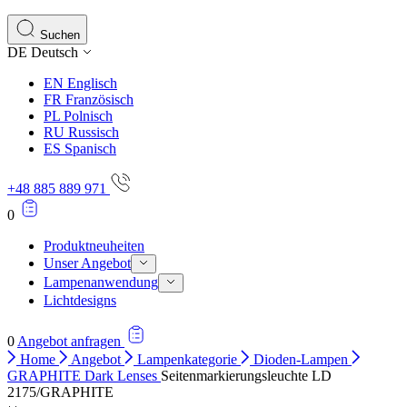
Statistik-Cookies helfen Website-Betreibern zu verstehen,
Informationen sammeln und melden.
Suchen
DE
Deutsch
Marketing
EN
Englisch
Marketing-Cookies werden verwendet, um Benutzer über Web
FR
Französisch
einzelnen Benutzer relevant und ansprechend sind und somi
PL
Polnisch
RU
Russisch
ES
Spanisch
Nicht kategorisiert.
+48 885 889 971
Andere nicht kategorisierte Cookies sind solche, die anal
0
Produktneuheiten
Unser Angebot
Lampenanwendung
Lichtdesigns
0
Angebot anfragen
Home
Angebot
Lampenkategorie
Dioden-Lampen
GRAPHITE Dark Lenses
Seitenmarkierungsleuchte LD
2175/GRAPHITE