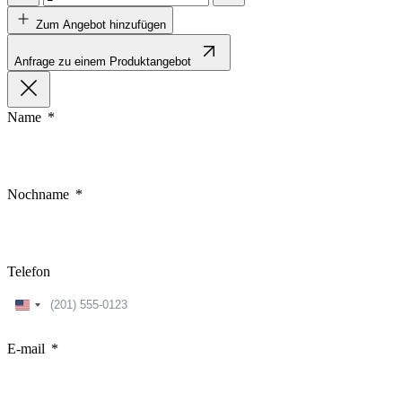
Zum Angebot hinzufügen
Anfrage zu einem Produktangebot
Name
Nochname
Telefon
United
States
+1
E-mail