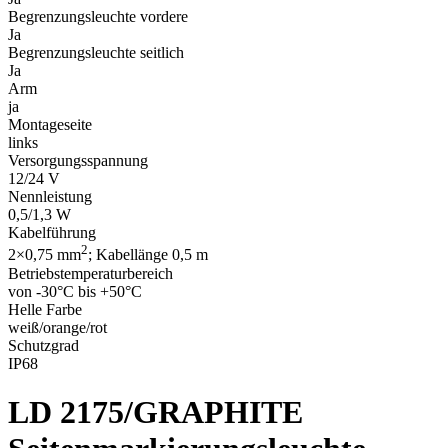
Begrenzungsleuchte vordere
Ja
Begrenzungsleuchte seitlich
Ja
Arm
ja
Montageseite
links
Versorgungsspannung
12/24 V
Nennleistung
0,5/1,3 W
Kabelführung
2
2×0,75 mm
; Kabellänge 0,5 m
Betriebstemperaturbereich
von -30°C bis +50°C
Helle Farbe
weiß/orange/rot
Schutzgrad
IP68
LD 2175/GRAPHITE