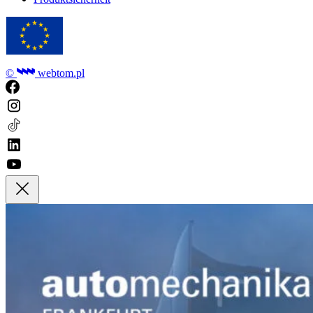
©
webtom.pl