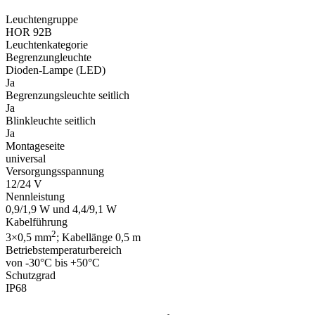
Leuchtengruppe
HOR 92B
Leuchtenkategorie
Begrenzungleuchte
Dioden-Lampe (LED)
Ja
Begrenzungsleuchte seitlich
Ja
Blinkleuchte seitlich
Ja
Montageseite
universal
Versorgungsspannung
12/24 V
Nennleistung
0,9/1,9 W und 4,4/9,1 W
Kabelführung
2
3×0,5 mm
; Kabellänge 0,5 m
Betriebstemperaturbereich
von -30°C bis +50°C
Schutzgrad
IP68