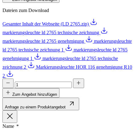
Dateien zum Download
Gesamter Inhalt der Webseite (LD 2765.zip)
markierungsleuchte ld 2765 technische zeichnung
markierungsleuchte ld 2765 genehmigung
markierungsleuchte
ld 2765 technische zeichnung 1
markierungsleuchte ld 2765
genehmigung 1
markierungsleuchte ld 2765 technische
zeichnung 2
Markierungsleuchte HOR 116 genehmigung R10
2
Zum Angebot hinzufügen
Anfrage zu einem Produktangebot
Name