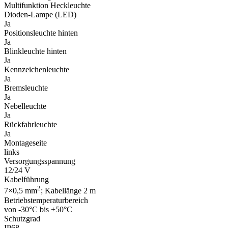
Multifunktion Heckleuchte
Dioden-Lampe (LED)
Ja
Positionsleuchte hinten
Ja
Blinkleuchte hinten
Ja
Kennzeichenleuchte
Ja
Bremsleuchte
Ja
Nebelleuchte
Ja
Rückfahrleuchte
Ja
Montageseite
links
Versorgungsspannung
12/24 V
Kabelführung
2
7×0,5 mm
; Kabellänge 2 m
Betriebstemperaturbereich
von -30°C bis +50°C
Schutzgrad
IP68