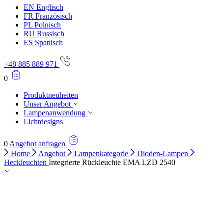
EN
Englisch
Alle ablehnen
FR
Französisch
PL
Polnisch
Meine Einstellungen speichern
RU
Russisch
ES
Spanisch
Alle akzeptieren
+48 885 889 971
0
Produktneuheiten
Unser Angebot
Lampenanwendung
Lichtdesigns
0
Angebot anfragen
Home
Angebot
Lampenkategorie
Dioden-Lampen
Heckleuchten
Integrierte Rückleuchte EMA LZD 2540