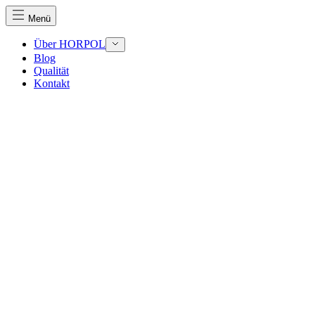
Menü
Über HORPOL
Blog
Qualität
Wir verwenden Cookies, um Inhalte und Anzeigen zu perso
Kontakt
Traffic zu analysieren. Außerdem geben wir Informationen
Werbung und Analysen weiter. Diese Partner können diese 
haben oder die sie im Rahmen Ihrer Nutzung der Dienste 
Notwendig
Notwendige Cookies sind erforderlich, um die grundlegend
eines sicheren Log-ins oder das Anpassen Ihrer Zustimmun
Präferenzen
Präferenz-Cookies ermöglichen es einer Website, Informati
funktioniert, wie zum Beispiel Ihre bevorzugte Sprache ode
Statistik