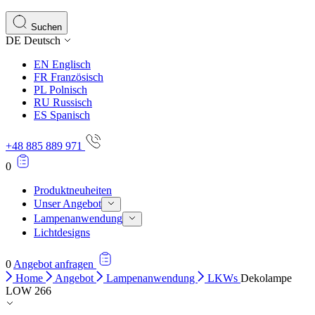
Statistik-Cookies helfen Website-Betreibern zu verstehen,
Informationen sammeln und melden.
Suchen
DE
Deutsch
Marketing
EN
Englisch
Marketing-Cookies werden verwendet, um Benutzer über Web
FR
Französisch
einzelnen Benutzer relevant und ansprechend sind und somi
PL
Polnisch
RU
Russisch
ES
Spanisch
Nicht kategorisiert.
+48 885 889 971
Andere nicht kategorisierte Cookies sind solche, die anal
0
Produktneuheiten
Unser Angebot
Lampenanwendung
Lichtdesigns
0
Angebot anfragen
Home
Angebot
Lampenanwendung
LKWs
Dekolampe
LOW 266