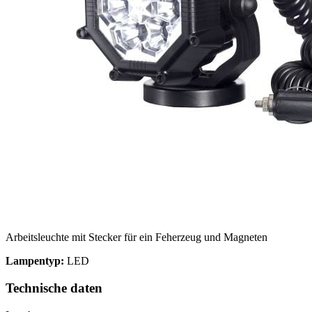
Wir verwenden Cookies, um Inh
Traffic zu analysieren. Außer
Werbung und Analysen weiter. 
haben oder die sie im Rahmen 
Notwendig
Notwendige Cookies sind erford
eines sicheren Log-ins oder d
Arbeitsleuchte mit Stecker für ein Feherzeug und Magneten
Lampentyp:
LED
Präferenzen
Technische daten
Präferenz-Cookies ermöglichen 
funktioniert, wie zum Beispiel