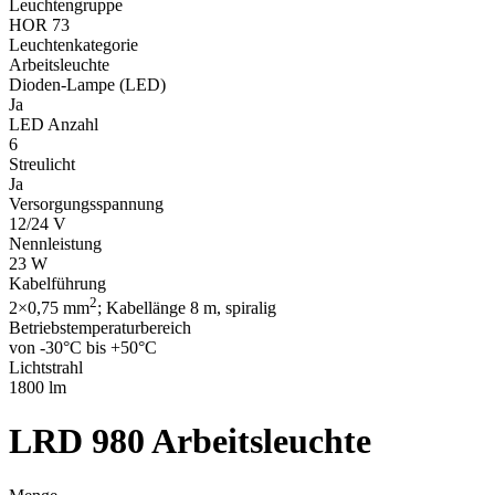
Leuchtengruppe
HOR 73
Statistik
Leuchtenkategorie
Arbeitsleuchte
Statistik-Cookies helfen Websi
Dioden-Lampe (LED)
Informationen sammeln und m
Ja
LED Anzahl
6
Marketing
Streulicht
Ja
Marketing-Cookies werden verw
Versorgungsspannung
einzelnen Benutzer relevant un
12/24 V
Nennleistung
Nicht kategorisiert.
23 W
Kabelführung
Andere nicht kategorisierte Co
2
2×0,75 mm
; Kabellänge 8 m, spiralig
Betriebstemperaturbereich
von -30°C bis +50°C
Alle ablehnen
Lichtstrahl
1800 lm
LRD 980
Arbeitsleuchte