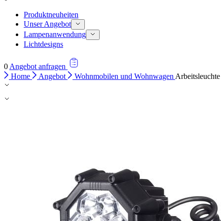
Produktneuheiten
Unser Angebot
Lampenanwendung
Lichtdesigns
0
Angebot anfragen
Home
Angebot
Wohnmobilen und Wohnwagen
Arbeitsleucht