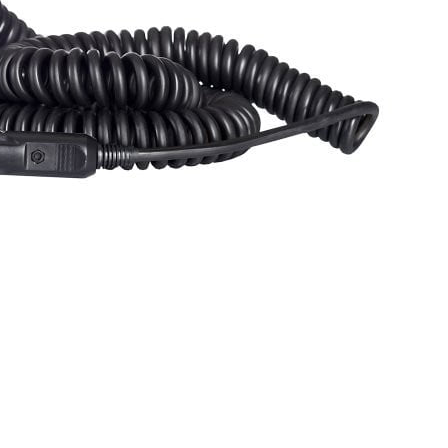
alte und Anzeigen zu personalisieren, um Funktionen für soziale Medien anb
dem geben wir Informationen über Ihre Verwendung unserer Website an unsere P
Diese Partner können diese Informationen mit weiteren Daten zusammenführen, 
Ihrer Nutzung der Dienste gesammelt haben.
erlich, um die grundlegenden Funktionen dieser Website zu ermöglichen, wie z
as Anpassen Ihrer Zustimmungseinstellungen. Diese Cookies speichern keine pe
es einer Website, Informationen zu speichern, die die Art und Weise ändern, w
 Ihre bevorzugte Sprache oder die Region, in der Sie sich befinden.