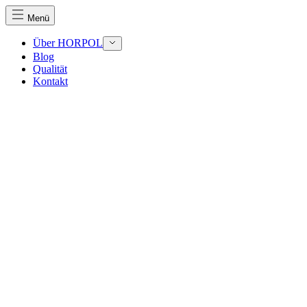
Menü
Über HORPOL
Blog
Qualität
Wir verwenden Cookies, um Inhalte und Anzeigen zu perso
Kontakt
Traffic zu analysieren. Außerdem geben wir Informationen
Werbung und Analysen weiter. Diese Partner können diese 
haben oder die sie im Rahmen Ihrer Nutzung der Dienste 
Notwendig
Notwendige Cookies sind erforderlich, um die grundlegend
eines sicheren Log-ins oder das Anpassen Ihrer Zustimmun
Präferenzen
Präferenz-Cookies ermöglichen es einer Website, Informati
funktioniert, wie zum Beispiel Ihre bevorzugte Sprache ode
Statistik