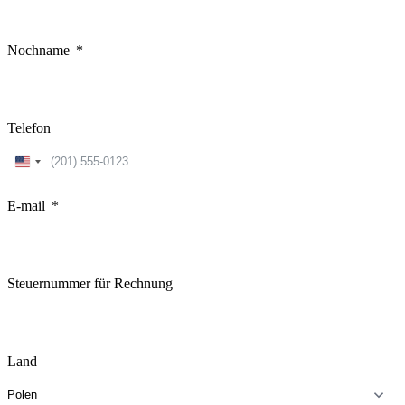
Nochname
Telefon
United
States
+1
E-mail
Steuernummer für Rechnung
Land