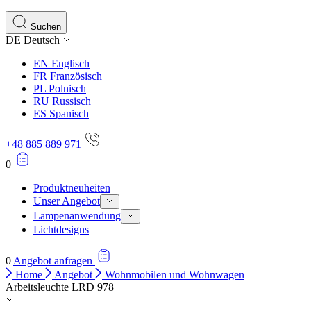
Statistik-Cookies helfen Website-Betreibern zu verstehen,
Informationen sammeln und melden.
Suchen
DE
Deutsch
Marketing
EN
Englisch
Marketing-Cookies werden verwendet, um Benutzer über Web
FR
Französisch
einzelnen Benutzer relevant und ansprechend sind und somi
PL
Polnisch
RU
Russisch
ES
Spanisch
Nicht kategorisiert.
+48 885 889 971
Andere nicht kategorisierte Cookies sind solche, die anal
0
Produktneuheiten
Unser Angebot
Lampenanwendung
Lichtdesigns
0
Angebot anfragen
Home
Angebot
Wohnmobilen und Wohnwagen
Arbeitsleuchte LRD 978