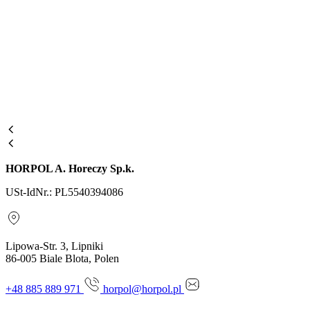
HORPOL A. Horeczy Sp.k.
USt-IdNr.: PL5540394086
Lipowa-Str. 3, Lipniki
86-005 Biale Blota, Polen
+48 885 889 971
horpol@horpol.pl