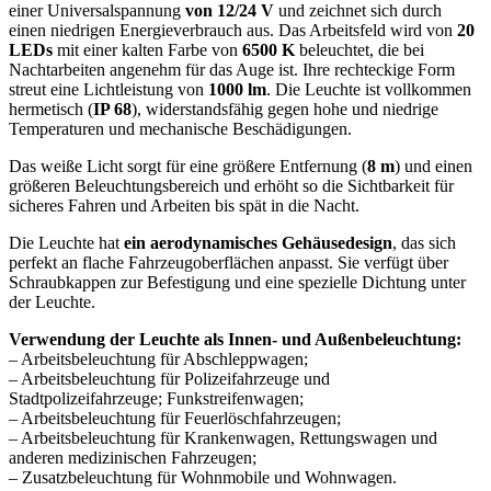
einer Universalspannung
von 12/24 V
und zeichnet sich durch
einen niedrigen Energieverbrauch aus. Das Arbeitsfeld wird von
20
LEDs
mit einer kalten Farbe von
6500 K
beleuchtet, die bei
Nachtarbeiten angenehm für das Auge ist. Ihre rechteckige Form
streut eine Lichtleistung von
1000 lm
. Die Leuchte ist vollkommen
hermetisch (
IP 68
), widerstandsfähig gegen hohe und niedrige
Temperaturen und mechanische Beschädigungen.
Das weiße Licht sorgt für eine größere Entfernung (
8 m
) und einen
größeren Beleuchtungsbereich und erhöht so die Sichtbarkeit für
sicheres Fahren und Arbeiten bis spät in die Nacht.
Die Leuchte hat
ein aerodynamisches Gehäusedesign
, das sich
perfekt an flache Fahrzeugoberflächen anpasst. Sie verfügt über
Schraubkappen zur Befestigung und eine spezielle Dichtung unter
der Leuchte.
Verwendung der Leuchte als Innen- und Außenbeleuchtung:
– Arbeitsbeleuchtung für Abschleppwagen;
– Arbeitsbeleuchtung für Polizeifahrzeuge und
Stadtpolizeifahrzeuge; Funkstreifenwagen;
– Arbeitsbeleuchtung für Feuerlöschfahrzeugen;
– Arbeitsbeleuchtung für Krankenwagen, Rettungswagen und
anderen medizinischen Fahrzeugen;
– Zusatzbeleuchtung für Wohnmobile und Wohnwagen.