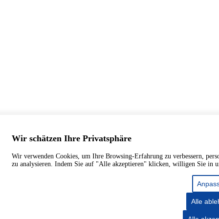
Wir schätzen Ihre Privatsphäre
Wir verwenden Cookies, um Ihre Browsing-Erfahrung zu verbessern, persona
zu analysieren. Indem Sie auf "Alle akzeptieren" klicken, willigen Sie in
Anpas
Alle abl