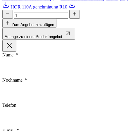
HOR 110A genehmigung R10
Zum Angebot hinzufügen
Anfrage zu einem Produktangebot
Name
Nochname
Telefon
E-mail