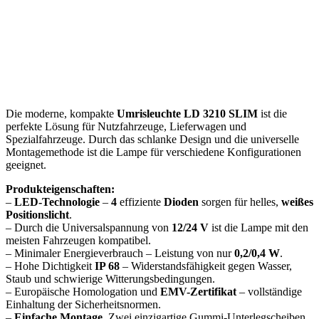
Die moderne, kompakte
Umrisleuchte LD 3210 SLIM
ist die
perfekte Lösung für Nutzfahrzeuge, Lieferwagen und
Spezialfahrzeuge. Durch das schlanke Design und die universelle
Montagemethode ist die Lampe für verschiedene Konfigurationen
geeignet.
Produkteigenschaften:
–
LED-Technologie
–
4
effiziente
Dioden
sorgen für helles,
weißes
Positionslicht
.
– Durch die Universalspannung von
12/24 V
ist die Lampe mit den
meisten Fahrzeugen kompatibel.
– Minimaler Energieverbrauch – Leistung von nur
0,2/0,4 W
.
– Hohe Dichtigkeit
IP 68
– Widerstandsfähigkeit gegen Wasser,
Staub und schwierige Witterungsbedingungen.
– Europäische Homologation und
EMV-Zertifikat
– vollständige
Einhaltung der Sicherheitsnormen.
–
Einfache Montage
. Zwei einzigartige Gummi-Unterlegscheiben