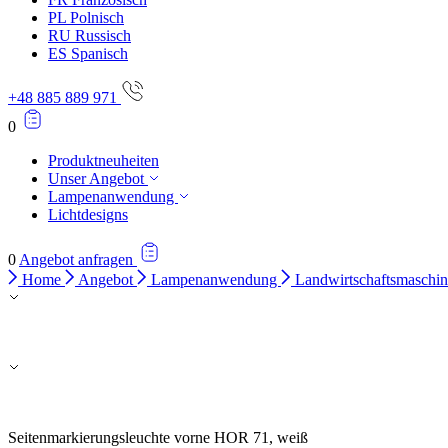
PL
Polnisch
RU
Russisch
ES
Spanisch
+48 885 889 971
0
Produktneuheiten
Unser Angebot
Lampenanwendung
Lichtdesigns
0
Angebot anfragen
Home
Angebot
Lampenanwendung
Landwirtschaftsmasch
Seitenmarkierungsleuchte vorne HOR 71, weiß