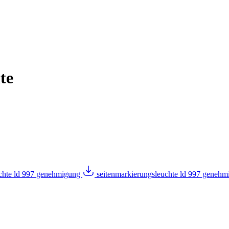
te
uchte ld 997 genehmigung
seitenmarkierungsleuchte ld 997 geneh