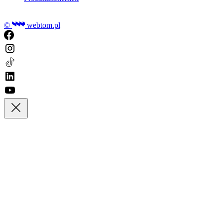
©
webtom.pl