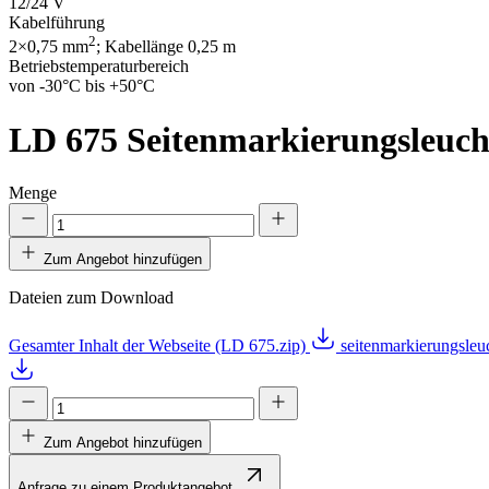
12/24 V
Kabelführung
2
2×0,75 mm
; Kabellänge 0,25 m
Betriebstemperaturbereich
von -30°C bis +50°C
LD 675
Seitenmarkierungsleuch
Menge
Zum Angebot hinzufügen
Dateien zum Download
Gesamter Inhalt der Webseite (LD 675.zip)
seitenmarkierungsle
Zum Angebot hinzufügen
Anfrage zu einem Produktangebot