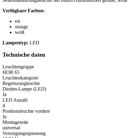
Seitenmarkierungsleuchte auf einem Gummisockel gerade, weiß
Statistik
Verfügbare Farben:
Statistik-Cookies helfen Websi
rot
Informationen sammeln und m
orange
weiß
Marketing
Lampentyp:
LED
Marketing-Cookies werden verw
Technische daten
einzelnen Benutzer relevant un
Leuchtengruppe
HOR 65
Nicht kategorisiert.
Leuchtenkategorie
Andere nicht kategorisierte Co
Begrenzungleuchte
Dioden-Lampe (LED)
Ja
LED Anzahl
Alle ablehnen
4
Positionsleuchte vordere
Ja
Montageseite
universal
Versorgungsspannung