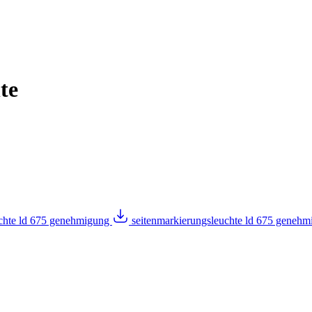
te
uchte ld 675 genehmigung
seitenmarkierungsleuchte ld 675 geneh