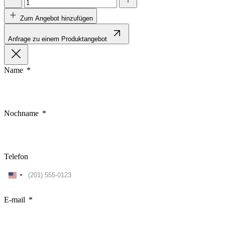
Zum Angebot hinzufügen
Anfrage zu einem Produktangebot
Name
Nochname
Telefon
United
States
+1
E-mail