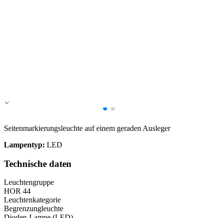
Alle ablehnen
Meine Einstellungen speichern
Alle akzeptieren
Seitenmarkierungsleuchte auf einem geraden Ausleger
Lampentyp:
LED
Technische daten
Leuchtengruppe
HOR 44
Leuchtenkategorie
Begrenzungleuchte
Dioden-Lampe (LED)