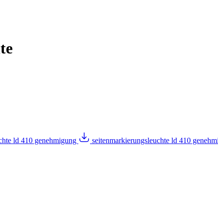
te
uchte ld 410 genehmigung
seitenmarkierungsleuchte ld 410 geneh