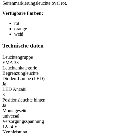
Seitenmarkierungsleuchte oval rot.
Statistik
Verfügbare Farben:
Statistik-Cookies helfen Websi
rot
Informationen sammeln und m
orange
weiß
Marketing
Technische daten
Marketing-Cookies werden verw
einzelnen Benutzer relevant un
Leuchtengruppe
EMA 33
Leuchtenkategorie
Nicht kategorisiert.
Begrenzungleuchte
Dioden-Lampe (LED)
Andere nicht kategorisierte Co
Ja
LED Anzahl
3
Alle ablehnen
Positionsleuchte hinten
Ja
Montageseite
universal
Versorgungsspannung
12/24 V
Nennleistung