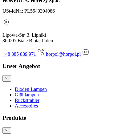
HORPOL A. Horeczy Sp.k.
USt-IdNr.: PL5540394086
Lipowa-Str. 3, Lipniki
86-005 Biale Blota, Polen
+48 885 889 971
horpol@horpol.pl
Unser Angebot
Dioden-Lampen
Glühlampen
Rückstrahler
Accessoires
Produkte