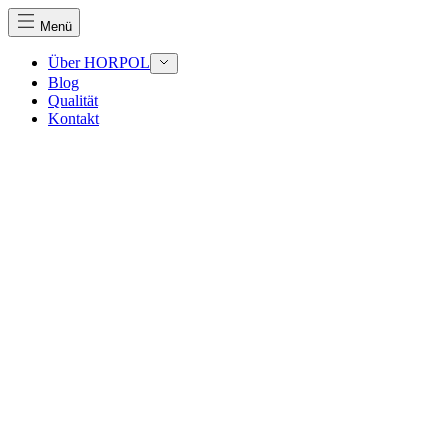
Menü
Über HORPOL
Blog
Qualität
Wir verwenden Cookies, um Inhalte und Anzeigen zu perso
Kontakt
Traffic zu analysieren. Außerdem geben wir Informationen
Werbung und Analysen weiter. Diese Partner können diese 
haben oder die sie im Rahmen Ihrer Nutzung der Dienste 
Notwendig
Notwendige Cookies sind erforderlich, um die grundlegend
eines sicheren Log-ins oder das Anpassen Ihrer Zustimmun
Präferenzen
Präferenz-Cookies ermöglichen es einer Website, Informati
funktioniert, wie zum Beispiel Ihre bevorzugte Sprache ode
Statistik