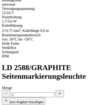
Montageseite
universal
Versorgungsspannung
12/24 V
Nennleistung
1,7/3,6 W
Kabelführung
2
2×0,75 mm
; Kabellänge 0,6 m
Betriebstemperaturbereich
von -30°C bis +50°C
Helle Farbe
Weiß/Rot
Schutzgrad
IP68
LD 2588/GRAPHITE
Seitenmarkierungsleuchte
Menge
Zum Angebot hinzufügen