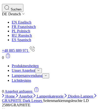
Statistik-Cookies helfen Website-Betreibern zu verstehen,
Informationen sammeln und melden.
Suchen
DE
Deutsch
Marketing
EN
Englisch
Marketing-Cookies werden verwendet, um Benutzer über Web
FR
Französisch
einzelnen Benutzer relevant und ansprechend sind und somi
PL
Polnisch
RU
Russisch
ES
Spanisch
Nicht kategorisiert.
+48 885 889 971
Andere nicht kategorisierte Cookies sind solche, die anal
0
Produktneuheiten
Unser Angebot
Lampenanwendung
Lichtdesigns
0
Angebot anfragen
Home
Angebot
Lampenkategorie
Dioden-Lampen
GRAPHITE Dark Lenses
Seitenmarkierungsleuchte LD
2588/GRAPHITE