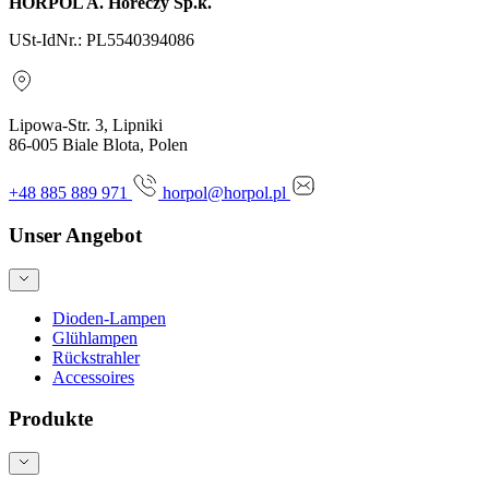
HORPOL A. Horeczy Sp.k.
USt-IdNr.: PL5540394086
Lipowa-Str. 3, Lipniki
86-005 Biale Blota, Polen
+48 885 889 971
horpol@horpol.pl
Unser Angebot
Dioden-Lampen
Glühlampen
Rückstrahler
Accessoires
Produkte