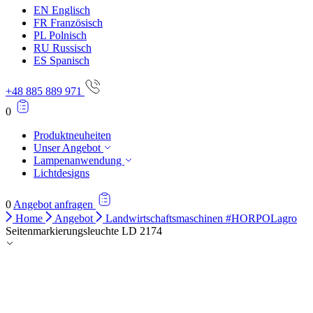
EN
Englisch
Alle ablehnen
FR
Französisch
PL
Polnisch
Meine Einstellungen speichern
RU
Russisch
ES
Spanisch
Alle akzeptieren
+48 885 889 971
0
Produktneuheiten
Unser Angebot
Lampenanwendung
Lichtdesigns
0
Angebot anfragen
Home
Angebot
Landwirtschaftsmaschinen #HORPOLagro
Seitenmarkierungsleuchte LD 2174