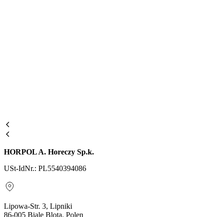
HORPOL A. Horeczy Sp.k.
USt-IdNr.: PL5540394086
Lipowa-Str. 3, Lipniki
86-005 Biale Blota, Polen