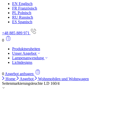
EN
Englisch
Alle ablehnen
FR
Französisch
PL
Polnisch
Meine Einstellungen speichern
RU
Russisch
ES
Spanisch
Alle akzeptieren
+48 885 889 971
0
Produktneuheiten
Unser Angebot
Lampenanwendung
Lichtdesigns
0
Angebot anfragen
Home
Angebot
Wohnmobilen und Wohnwagen
Seitenmarkierungsleuchte LD 160/4