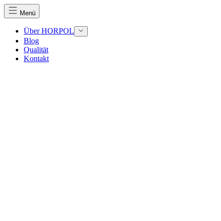
Menü
Über HORPOL
Blog
Qualität
Wir verwenden Cookies, um Inhalte und Anzeigen zu perso
Kontakt
Traffic zu analysieren. Außerdem geben wir Informationen
Werbung und Analysen weiter. Diese Partner können diese 
haben oder die sie im Rahmen Ihrer Nutzung der Dienste 
Notwendig
Notwendige Cookies sind erforderlich, um die grundlegend
eines sicheren Log-ins oder das Anpassen Ihrer Zustimmun
Präferenzen
Präferenz-Cookies ermöglichen es einer Website, Informati
funktioniert, wie zum Beispiel Ihre bevorzugte Sprache ode
Statistik