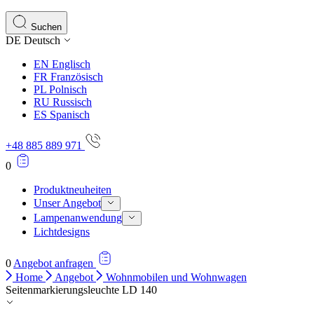
Statistik-Cookies helfen Website-Betreibern zu verstehen,
Informationen sammeln und melden.
Suchen
DE
Deutsch
Marketing
EN
Englisch
Marketing-Cookies werden verwendet, um Benutzer über Web
FR
Französisch
einzelnen Benutzer relevant und ansprechend sind und somi
PL
Polnisch
RU
Russisch
ES
Spanisch
Nicht kategorisiert.
+48 885 889 971
Andere nicht kategorisierte Cookies sind solche, die anal
0
Produktneuheiten
Unser Angebot
Lampenanwendung
Lichtdesigns
0
Angebot anfragen
Home
Angebot
Wohnmobilen und Wohnwagen
Seitenmarkierungsleuchte LD 140