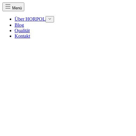
Menü
Über HORPOL
Blog
Qualität
Wir verwenden Cookies, um Inhalte und Anzeigen zu perso
Kontakt
Traffic zu analysieren. Außerdem geben wir Informationen
Werbung und Analysen weiter. Diese Partner können diese 
haben oder die sie im Rahmen Ihrer Nutzung der Dienste 
Notwendig
Notwendige Cookies sind erforderlich, um die grundlegend
eines sicheren Log-ins oder das Anpassen Ihrer Zustimmun
Präferenzen
Präferenz-Cookies ermöglichen es einer Website, Informati
funktioniert, wie zum Beispiel Ihre bevorzugte Sprache ode
Statistik