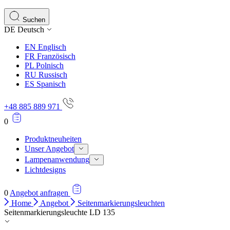
Statistik-Cookies helfen Website-Betreibern zu verstehen,
Informationen sammeln und melden.
Suchen
DE
Deutsch
Marketing
EN
Englisch
Marketing-Cookies werden verwendet, um Benutzer über Web
FR
Französisch
einzelnen Benutzer relevant und ansprechend sind und somi
PL
Polnisch
RU
Russisch
ES
Spanisch
Nicht kategorisiert.
+48 885 889 971
Andere nicht kategorisierte Cookies sind solche, die anal
0
Produktneuheiten
Unser Angebot
Lampenanwendung
Lichtdesigns
0
Angebot anfragen
Home
Angebot
Seitenmarkierungsleuchten
Seitenmarkierungsleuchte LD 135