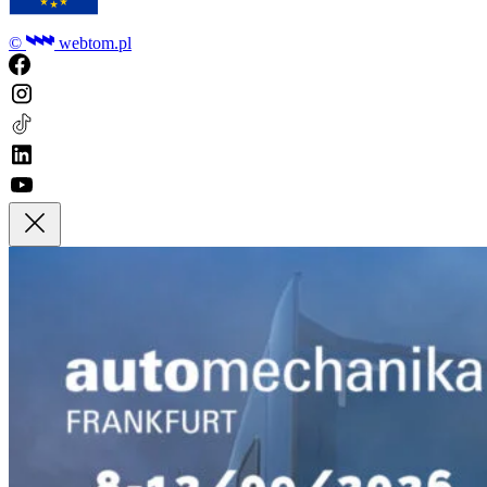
©
webtom.pl