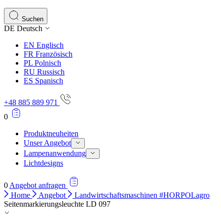
Statistik-Cookies helfen Website-Betreibern zu verstehen,
Informationen sammeln und melden.
Suchen
DE
Deutsch
Marketing
EN
Englisch
Marketing-Cookies werden verwendet, um Benutzer über Web
FR
Französisch
einzelnen Benutzer relevant und ansprechend sind und somi
PL
Polnisch
RU
Russisch
ES
Spanisch
Nicht kategorisiert.
+48 885 889 971
Andere nicht kategorisierte Cookies sind solche, die anal
0
Produktneuheiten
Unser Angebot
Lampenanwendung
Lichtdesigns
0
Angebot anfragen
Home
Angebot
Landwirtschaftsmaschinen #HORPOLagro
Seitenmarkierungsleuchte LD 097