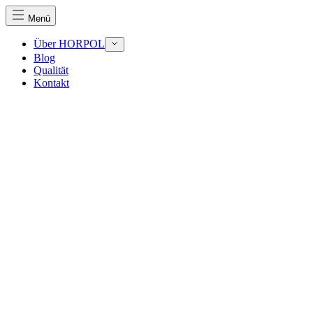
Menü
Über HORPOL
Blog
Qualität
Wir verwenden Cookies, um Inhalte und Anzeigen zu perso
Kontakt
Traffic zu analysieren. Außerdem geben wir Informationen
Werbung und Analysen weiter. Diese Partner können diese 
haben oder die sie im Rahmen Ihrer Nutzung der Dienste 
Notwendig
Notwendige Cookies sind erforderlich, um die grundlegend
eines sicheren Log-ins oder das Anpassen Ihrer Zustimmun
Präferenzen
Präferenz-Cookies ermöglichen es einer Website, Informati
funktioniert, wie zum Beispiel Ihre bevorzugte Sprache ode
Statistik