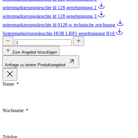
seitenmarkierungsleuchte ld 128 genehmigung 2
seitenmarkierungsleuchte ld 128 genehmigung 3
seitenmarkierungsleuchte ld 0128 w technische zeichnung
Seitenmarkierungsleuchte HOR LRP1 genehmigung R10
Zum Angebot hinzufügen
Anfrage zu einem Produktangebot
Name
Nochname
Telefon